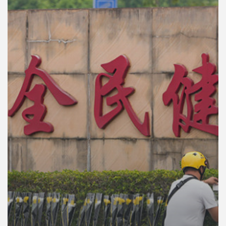
คุณ
เพลง
บทความ
ข่าว
และ
กิจกรรม
เกี่ยว
กับ
เรา