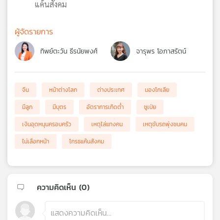
แค้นสังคม
ผู้จัดรายการ
ทิพย์ตะวัน ธีรนัยพงศ์
จารุพร โอภาสรัตน์
จีน
หน้าต่างโลก
ต่างประเทศ
มองโกเลีย
มีลูก
มีบุตร
อัตราการเกิดต่ำ
ซูเป่ย
เงินอุดหนุนครอบครัว
เหตุไล่แทงคน
เหตุขับรถพุ่งชนคน
ไม่เลือกหน้า
โกรธแค้นสังคม
ความคิดเห็น (
0
)