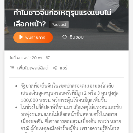
เครือ
ทำไมชาวจีนก่อเหตุรุนแรงแบบไม่
ข่าย
วิทยุ
เลือกหน้า?
ไทย
พี
ชื่นชอบ
ฟังรายการ
บี
เอส
วันที่เผยแพร่ : 20 พ.ย. 67
เพิ่มในเพลย์ลิสต์
แชร์
แผนที่
วิทยุ
เครือ
รัฐบาลท้องถิ่นจีนในเขตปกครองตนเองมองโกเลีย
ข่าย
เสนอเงินอุดหนุนครอบครัวที่มีลูก 2 หรือ 3 คน สูงสุด
100,000 หยวน หวังกระตุ้นให้คนมีลูกเพิ่มขึ้น
ในช่วงไม่กี่สัปดาห์ที่ผ่านมา เกิดเหตุไล่แทงคนและขับ
รถพุ่งชนคนแบบไม่เลือกหน้าขึ้นหลายครั้งในหลาย
เมืองของจีน ซึ่งจากการสอบสวนเบื้องต้น พบว่า หลาย
กรณี ผู้ก่อเหตุลงมือทำร้ายผู้อื่น เพราะความรู้สึกโกรธ