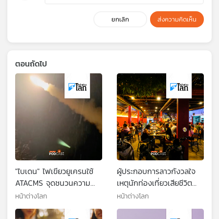
ยกเลิก
ส่งความคิดเห็น
ตอนถัดไป
"ไบเดน" ไฟเขียวยูเครนใช้
ผู้ประกอบการลาวกังวลใจ
ATACMS จุดชนวนความ
เหตุนักท่องเที่ยวเสียชีวิต
กังวลระลอกใหม่
หลังดื่มเหล้าเถื่อน
หน้าต่างโลก
หน้าต่างโลก