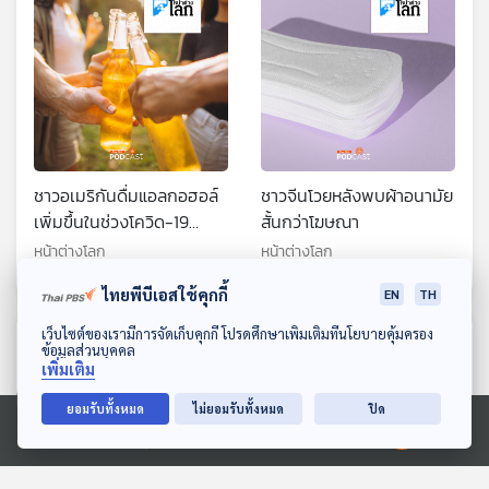
ชาวอเมริกันดื่มแอลกอฮอล์
ชาวจีนโวยหลังพบผ้าอนามัย
เพิ่มขึ้นในช่วงโควิด-19
สั้นกว่าโฆษณา
ระบาดและตัวเลขยังคงสูงอยู่
หน้าต่างโลก
หน้าต่างโลก
ไทยพีบีเอสใช้คุกกี้
EN
TH
ดาวน์โหลด Thai PBS Podcast Application
เว็บไซต์ของเรามีการจัดเก็บคุกกี้ โปรดศึกษาเพิ่มเติมที่นโยบายคุ้มครอง
ตอนที่เกี่ยวข้อง
ข้อมูลส่วนบุคคล
เพิ่มเติม
ยอมรับทั้งหมด
ไม่ยอมรับทั้งหมด
ปิด
Ⓒ 2020 องค์การกระจายเสียงและแพร่ภาพสาธารณะแห่งประเทศไทย