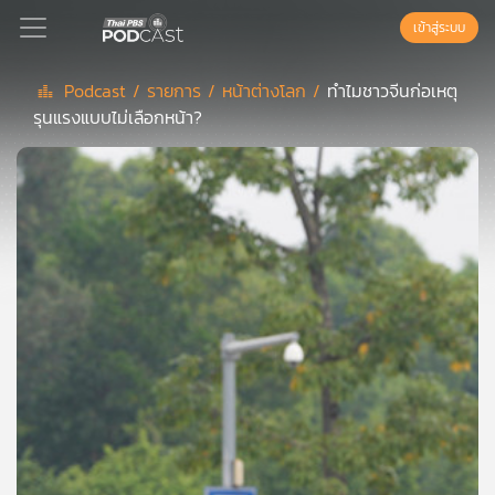
เข้าสู่ระบบ
Podcast /
รายการ /
หน้าต่างโลก /
ทำไมชาวจีนก่อเหตุ
รุนแรงแบบไม่เลือกหน้า?
Podcast
เพล
ย์
ลิ
สต์
แนะนำ
เพล
ย์
ลิ
สต์
ของ