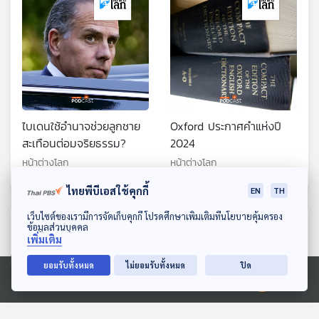
ไบเดนใช้อำนาจช่วยลูกชาย
Oxford ประกาศคำแห่งปี
สะเทือนต่อมจริยธรรม?
2024
หน้าต่างโลก
หน้าต่างโลก
ไทยพีบีเอสใช้คุกกี้
EN
TH
ดาวน์โหลด Thai PBS Podcast Application
เว็บไซต์ของเรามีการจัดเก็บคุกกี้ โปรดศึกษาเพิ่มเติมที่นโยบายคุ้มครอง
ตอนที่เกี่ยวข้อง
ข้อมูลส่วนบุคคล
เพิ่มเติม
ยอมรับทั้งหมด
ไม่ยอมรับทั้งหมด
ปิด
Ⓒ 2020 องค์การกระจายเสียงและแพร่ภาพสาธารณะแห่งประเทศไทย