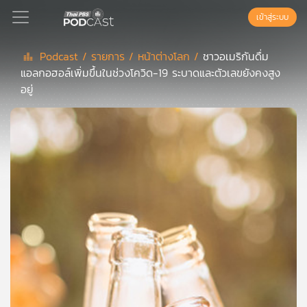
เข้าสู่ระบบ
Podcast /
รายการ /
หน้าต่างโลก /
ชาวอเมริกันดื่ม
แอลกอฮอล์เพิ่มขึ้นในช่วงโควิด-19 ระบาดและตัวเลขยังคงสูง
Podcast
อยู่
เพล
ย์
ลิ
สต์
แนะนำ
เพล
ย์
ลิ
สต์
ของ