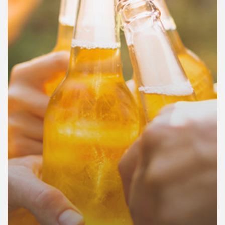
คุณ
เพลง
บทความ
ข่าว
และ
กิจกรรม
เกี่ยว
กับ
เรา