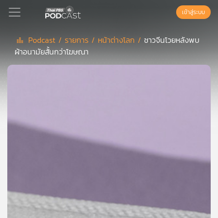
เข้าสู่ระบบ
Podcast /
รายการ /
หน้าต่างโลก /
ชาวจีนโวยหลังพบ
ผ้าอนามัยสั้นกว่าโฆษณา
Podcast
เพล
ย์
ลิ
สต์
แนะนำ
เพล
ย์
ลิ
สต์
ของ