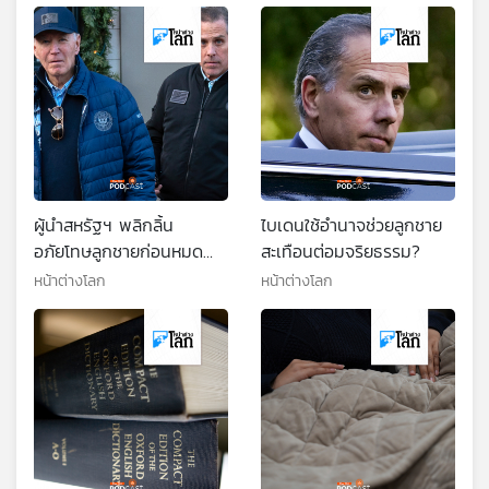
ผู้นำสหรัฐฯ พลิกลิ้น
ไบเดนใช้อำนาจช่วยลูกชาย
อภัยโทษลูกชายก่อนหมด
สะเทือนต่อมจริยธรรม?
วาระ
หน้าต่างโลก
หน้าต่างโลก