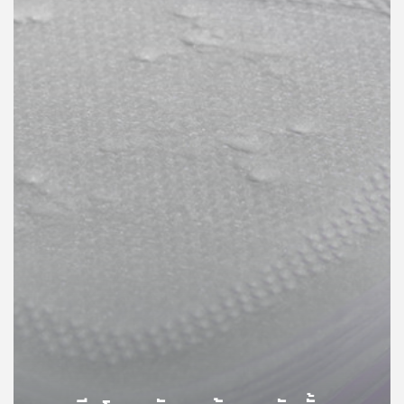
คุณ
เพลง
บทความ
ข่าว
และ
กิจกรรม
เกี่ยว
กับ
เรา