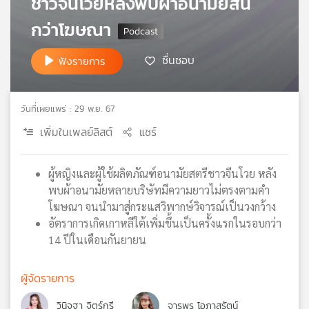
ชาวจีนโวยหลังพบผ้าอนามัยสั้น
เครือ
กว่าโฆษณา
ข่าย
วิทยุ
ชื่นชอบ
ไทย
ฟังรายการ
พี
บี
เอส
วันที่เผยแพร่ : 29 พ.ย. 67
เพิ่มในเพลย์ลิสต์
แชร์
แผนที่
วิทยุ
ผู้หญิงและผู้ใช้ผลิตภัณฑ์อนามัยสตรีชาวจีนโวย หลัง
เครือ
พบผ้าอนามัยหลายบริษัทมีความยาวไม่ตรงตามคำ
ข่าย
โฆษณา จนนำมาสู่กระแสวิพากษ์วิจารณ์เป็นวงกว้าง
อัตราการเกิดเกาหลีใต้เพิ่มขึ้นเป็นครั้งแรกในรอบกว่า
14 ปีในเดือนกันยายน
ผู้จัดรายการ
วินิจฐา จิตร์กรี
จารุพร โอภาสรัตน์