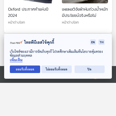
Oxford ประกาศคำแห่งปี
เผยผลวิจัยผ้าห่มถ่วงน้ำหนัก
2024
มีประโยชน์จริงหรือไม่
หน้าต่างโลก
หน้าต่างโลก
ไทยพีบีเอสใช้คุกกี้
EN
TH
ตอนที่เกี่ยวข้อง
ดาวน์โหลด Thai PBS Podcast Application
เว็บไซต์ของเรามีการจัดเก็บคุกกี้ โปรดศึกษาเพิ่มเติมที่นโยบายคุ้มครอง
ข้อมูลส่วนบุคคล
เพิ่มเติม
ยอมรับทั้งหมด
ไม่ยอมรับทั้งหมด
ปิด
Ⓒ 2020 องค์การกระจายเสียงและแพร่ภาพสาธารณะแห่งประเทศไทย
Are You Dead? แอปฯ
เซี่ยงไฮ้-เกาหลีใต้นักท่อง
สำหรับหนุ่ม-สาวใช้ชีวิตอยู่
เที่ยวต่างชาติพุ่งกระฉูด
คนเดียว
หน้าต่างโลก
หน้าต่างโลก