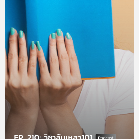
คุณ
เพลง
บทความ
ข่าว
และ
กิจกรรม
เกี่ยว
กับ
เรา
EP. 210: วิชาล้มเหลว101