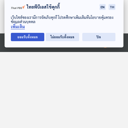
ไทยพีบีเอสใช้คุกกี้
EN
TH
ดาวน์โหลด Thai PBS Podcast Application
เว็บไซต์ของเรามีการจัดเก็บคุกกี้ โปรดศึกษาเพิ่มเติมที่นโยบายคุ้มครอง
ข้อมูลส่วนบุคคล
เพิ่มเติม
ยอมรับทั้งหมด
ไม่ยอมรับทั้งหมด
ปิด
Ⓒ 2020 องค์การกระจายเสียงและแพร่ภาพสาธารณะแห่งประเทศไทย
EP. 115: สมมุติว่า! | "ปลื้ม"
EP. 90: สมมุติว่า! | ภูมิใจ
ได้ออกแบบการปกครอง
ไทยได้เกินร้อย !!
อิหร่าน !!
สมมุติว่า
สมมุติว่า