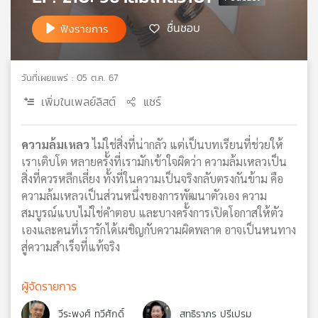
เครือ
ชื่นชอบ
ฟังรายการ
ข่าย
วิทยุ
ไทย
พี
วันที่เผยแพร่ : 05 ต.ค. 67
บี
เพิ่มในเพลย์ลิสต์
แชร์
เอส
ความล้มเหลว
ไม่ใช่สิ่งที่น่ากลัว แต่เป็นบทเรียนที่ช่วยให้
เราเติบโต หลายครั้งที่เรามักเข้าใจผิดว่า ความล้มเหลวเป็น
แผนที่
วิทยุ
สิ่งที่ควรหลีกเลี่ยง ทั้งที่ในความเป็นจริงกลับตรงกันข้าม คือ
เครือ
ความล้มเหลวเป็นส่วนหนึ่งของการพัฒนาตัวเอง ความ
ข่าย
สมบูรณ์แบบไม่ใช่คำตอบ และบางครั้งการเปิดโอกาสให้ตัว
เองและคนที่เรารักได้เผชิญกับความผิดพลาด อาจเป็นหนทาง
สู่ความสำเร็จที่แท้จริง
ผู้จัดรายการ
วีระพงศ์ ทวีศักดิ์
สุทธิราภร ปรีเปรม