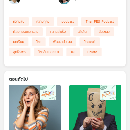
ความสุข
ความทุกข์
podcast
Thai PBS Podcast
ศัลยกรรมความสุข
ความสำเร็จ
เติบโต
ล้มเหลว
บทเรียน
วิชา
พัฒนาตัวเอง
วีระพงศ์
สุทธิราภร
วิชาล้มเหลว101
101
Howto
ตอนถัดไป