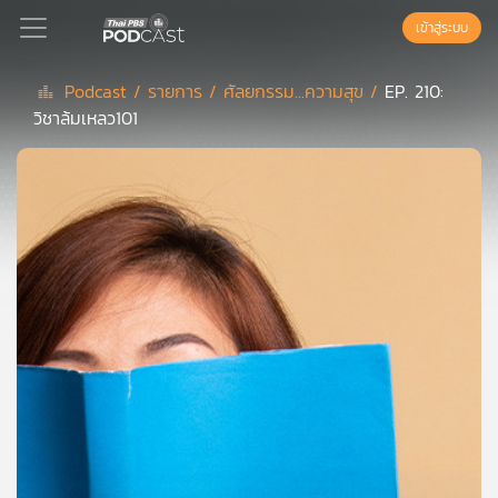
เข้าสู่ระบบ
Podcast /
รายการ /
ศัลยกรรม...ความสุข /
EP. 210:
วิชาล้มเหลว101
Podcast
เพล
ย์
ลิ
สต์
แนะนำ
เพล
ย์
ลิ
สต์
ของ