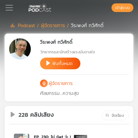
เข้าสู่ระบบ
Podcast /
ผู้จัดรายการ /
วีระพงศ์ ทวีศักดิ์
Podcast
วีระพงศ์ ทวีศักดิ์
วิทยากรและนักสร้างแรงบันดาลใจ
เพล
ย์
ฟังทั้งหมด
ลิ
สต์
ผู้จัดรายการ
แนะนำ
ศัลยกรรม...ความสุข
เพล
ย์
228 คลิปเสียง
จัดเรียง
ลิ
สต์
ของ
EP. 230: ไม่ Get ว่ะ !