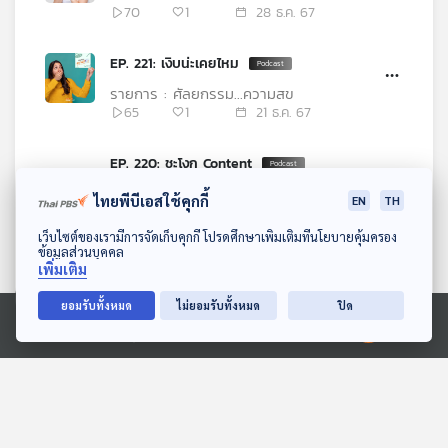
70
1
28 ธ.ค. 67
EP. 221: เงิบน่ะเคยไหม
รายการ : ศัลยกรรม...ความสุข
65
1
21 ธ.ค. 67
EP. 220: ชะโงก Content
รายการ : ศัลยกรรม...ความสุข
ไทยพีบีเอสใช้คุกกี้
EN
TH
33
0
14 ธ.ค. 67
ดาวน์โหลด Thai PBS Podcast Application
เว็บไซต์ของเรามีการจัดเก็บคุกกี้ โปรดศึกษาเพิ่มเติมที่นโยบายคุ้มครอง
ข้อมูลส่วนบุคคล
EP. 219: โดนป้ายยา
เพิ่มเติม
รายการ : ศัลยกรรม...ความสุข
ยอมรับทั้งหมด
ไม่ยอมรับทั้งหมด
ปิด
31
1
07 ธ.ค. 67
Ⓒ 2020 องค์การกระจายเสียงและแพร่ภาพสาธารณะแห่งประเทศไทย
EP. 217: ตัวถ่วง
รายการ : ศัลยกรรม...ความสุข
25
0
23 พ.ย. 67