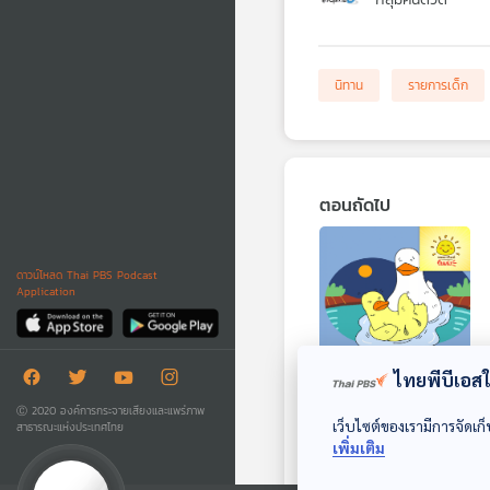
นิทาน
รายการเด็ก
ตอนถัดไป
ดาวน์โหลด Thai PBS Podcast
Application
ไทยพีบีเอสใช
EP. 1711: ลูกเป็ดไม่
Ⓒ 2020 องค์การกระจายเสียงและแพร่ภาพ
อาบน้ำ
เว็บไซต์ของเรามีการจัดเก็
สาธารณะแห่งประเทศไทย
เพิ่มเติม
พระอาทิตย์ยิ้มแฉ่ง