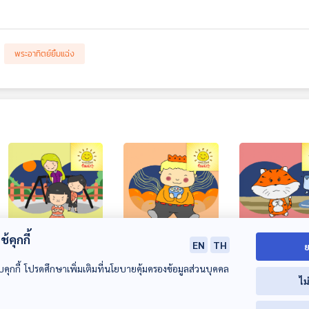
พระอาทิตย์ยิ้มแฉ่ง
้คุกกี้
EN
TH
ย
EP. 1712: หนูมะลิขี้
EP. 1713: เจ้าชายขนม
EP. 1714: เหมีย
โกรธ
หวาน
เหมียวจะไม่โกห
บคุกกี้ โปรดศึกษาเพิ่มเติมที่นโยบายคุ้มครองข้อมูลส่วนบุคคล
ไม
ครับ
พระอาทิตย์ยิ้มแฉ่ง
พระอาทิตย์ยิ้มแฉ่ง
พระอาทิตย์ยิ้มแฉ่ง