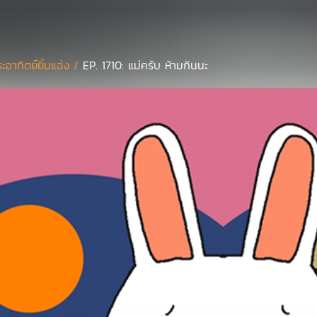
ะอาทิตย์ยิ้มแฉ่ง /
EP. 1710: แม่ครับ ห้ามกินนะ