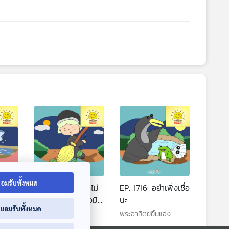
อมรับทั้งหมด
ว
EP. 1715: ไม้กวาดไม่
EP. 1716: อย่าเพิ่งเชื่อ
กแล้ว
วิเศษของแม่มดจิ๋วมิน
นะ
่ยอมรับทั้งหมด
นี่
พระอาทิตย์ยิ้มแฉ่ง
พระอาทิตย์ยิ้มแฉ่ง