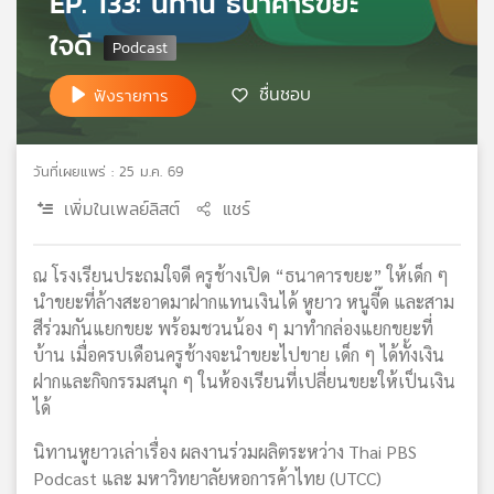
EP. 133: นิทาน ธนาคารขยะ
เครือ
ใจดี
ข่าย
วิทยุ
ชื่นชอบ
ฟังรายการ
ไทย
พี
บี
เอส
วันที่เผยแพร่ : 25 ม.ค. 69
เพิ่มในเพลย์ลิสต์
แชร์
แผนที่
ณ โรงเรียนประถมใจดี ครูช้างเปิด “ธนาคารขยะ” ให้เด็ก ๆ
วิทยุ
เครือ
นำขยะที่ล้างสะอาดมาฝากแทนเงินได้ หูยาว หนูจี๊ด และสาม
ข่าย
สีร่วมกันแยกขยะ พร้อมชวนน้อง ๆ มาทำกล่องแยกขยะที่
บ้าน เมื่อครบเดือนครูช้างจะนำขยะไปขาย เด็ก ๆ ได้ทั้งเงิน
ฝากและกิจกรรมสนุก ๆ ในห้องเรียนที่เปลี่ยนขยะให้เป็นเงิน
ได้
นิทานหูยาวเล่าเรื่อง ผลงานร่วมผลิตระหว่าง Thai PBS
Podcast และ มหาวิทยาลัยหอการค้าไทย (UTCC)