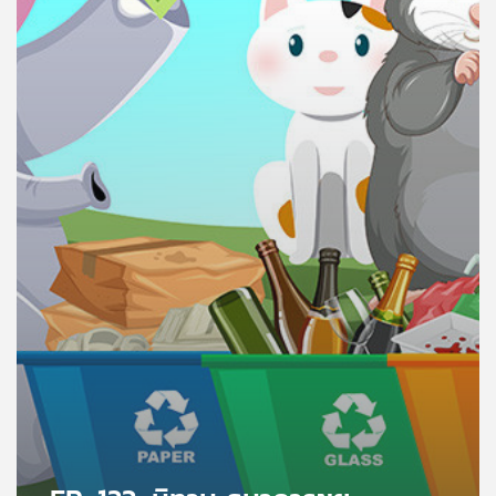
คุณ
เพลง
บทความ
ข่าว
และ
กิจกรรม
เกี่ยว
กับ
เรา