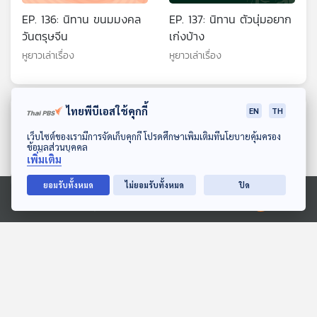
EP. 136: นิทาน ขนมมงคล
EP. 137: นิทาน ตัวนุ่มอยาก
วันตรุษจีน
เก่งบ้าง
หูยาวเล่าเรื่อง
หูยาวเล่าเรื่อง
ไทยพีบีเอสใช้คุกกี้
EN
TH
ตอนที่เกี่ยวข้อง
ดาวน์โหลด Thai PBS Podcast Application
เว็บไซต์ของเรามีการจัดเก็บคุกกี้ โปรดศึกษาเพิ่มเติมที่นโยบายคุ้มครอง
ข้อมูลส่วนบุคคล
เพิ่มเติม
ยอมรับทั้งหมด
ไม่ยอมรับทั้งหมด
ปิด
Ⓒ 2020 องค์การกระจายเสียงและแพร่ภาพสาธารณะแห่งประเทศไทย
EP. 227: หอยเป๋าฮื้อ สุด
EP. 1988: ทากกับหอยทาก
ยอดหอยจักรพรรดิ
ต่างกันอย่างไรนะ
นานาสัตว์สารพัดเสียง
พระอาทิตย์ยิ้มแฉ่ง