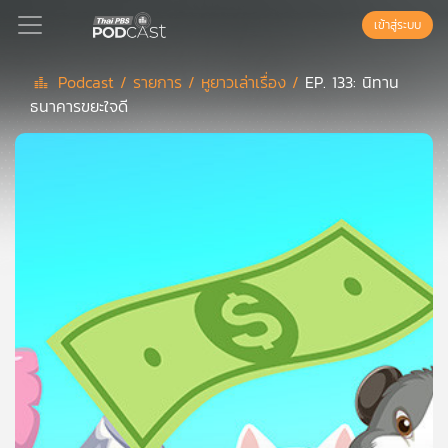
เข้าสู่ระบบ
Podcast /
รายการ /
หูยาวเล่าเรื่อง /
EP. 133: นิทาน
ธนาคารขยะใจดี
Podcast
เพล
ย์
ลิ
สต์
แนะนำ
เพล
ย์
ลิ
สต์
ของ