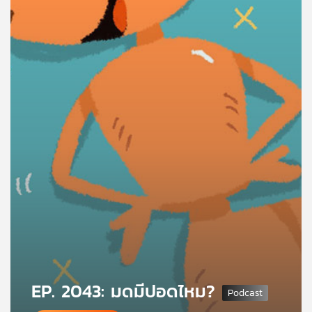
คุณ
เพลง
บทความ
ข่าว
และ
กิจกรรม
เกี่ยว
กับ
เรา
EP. 2043: มดมีปอดไหม?