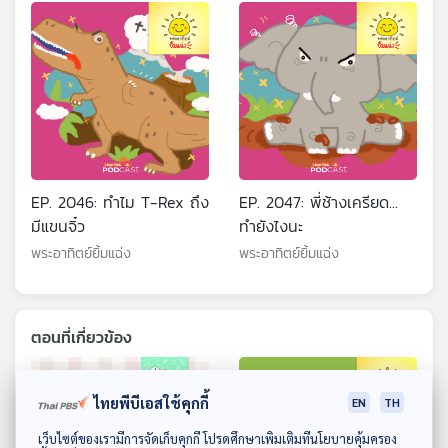
EP. 2046: ทำไม T-Rex ถึง
EP. 2047: พี่ช้างเครียด...
มีแขนจิ๋ว
ทำยังไงนะ
พระอาทิตย์ยิ้มแฉ่ง
พระอาทิตย์ยิ้มแฉ่ง
ตอนที่เกี่ยวข้อง
ไทยพีบีเอสใช้คุกกี้
EN
TH
ดาวน์โหลด Thai PBS Podcast Application
เว็บไซต์ของเรามีการจัดเก็บคุกกี้ โปรดศึกษาเพิ่มเติมที่นโยบายคุ้มครอง