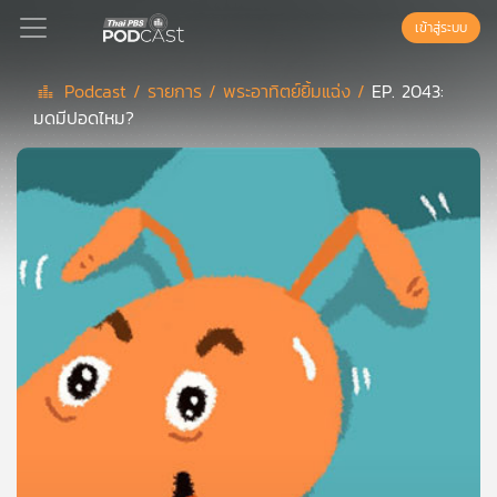
เข้าสู่ระบบ
Podcast /
รายการ /
พระอาทิตย์ยิ้มแฉ่ง /
EP. 2043:
มดมีปอดไหม?
Podcast
เพล
ย์
ลิ
สต์
แนะนำ
เพล
ย์
ลิ
สต์
ของ