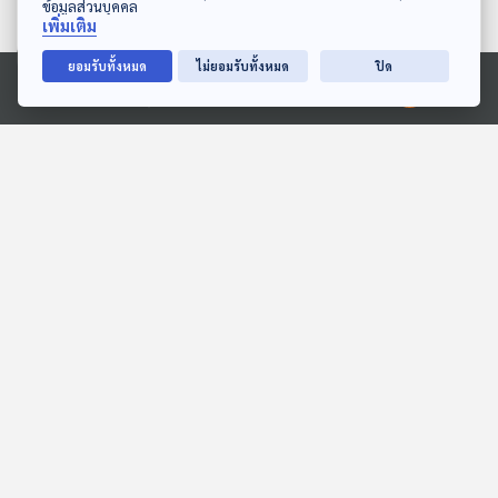
ข้อมูลส่วนบุคคล
เพิ่มเติม
ยอมรับทั้งหมด
ไม่ยอมรับทั้งหมด
ปิด
Ⓒ 2020 องค์การกระจายเสียงและแพร่ภาพสาธารณะแห่งประเทศไทย
บันทึกของฉัน
EP. 2058: ทำไมต้องนอน
หนุนหมอน?
สื่อเสียงนิทาน : นิทานเด็กเล็ก
พระอาทิตย์ยิ้มแฉ่ง
EP. 2031: แซลมอน...ปลา
นานะและหนังสือเล่มโปรด
สองน้ำ
สื่อเสียงนิทาน : นิทานเด็กเล็ก
พระอาทิตย์ยิ้มแฉ่ง