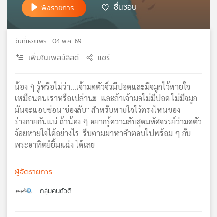
ชื่นชอบ
ฟังรายการ
เครือ
ข่าย
วิทยุ
วันที่เผยแพร่ : 04 พ.ค. 69
ไทย
พี
เพิ่มในเพลย์ลิสต์
แชร์
บี
เอส
น้อง ๆ รู้หรือไม่ว่า...เจ้ามดตัวจิ๋วมีปอดและมีจมูกไว้หายใจ
เหมือนคนเราหรือเปล่านะ และถ้าเจ้ามดไม่มีปอด ไม่มีจมูก
มันจะแอบซ่อน"ช่องลับ" สำหรับหายใจไว้ตรงไหนของ
แผนที่
วิทยุ
ร่างกายกันแน่ ถ้าน้อง ๆ อยากรู้ความลับสุดมหัศจรรย์ว่ามดตัว
เครือ
จ้อยหายใจได้อย่างไร รีบตามมาหาคำตอบไปพร้อม ๆ กับ
ข่าย
พระอาทิตย์ยิ้มแฉ่ง ได้เลย
ผู้จัดรายการ
กลุ่มคนตัวดี