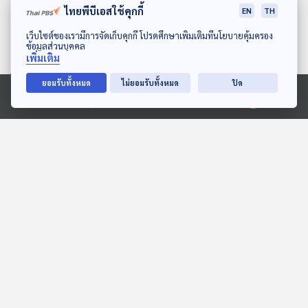
ไทยพีบีเอสใช้คุกกี้
EN
TH
ดาวน์โหลด Thai PBS Podcast Application
เว็บไซต์ของเรามีการจัดเก็บคุกกี้ โปรดศึกษาเพิ่มเติมที่นโยบายคุ้มครอง
ข้อมูลส่วนบุคคล
เพิ่มเติม
ยอมรับทั้งหมด
ไม่ยอมรับทั้งหมด
ปิด
Ⓒ 2020 องค์การกระจายเสียงและแพร่ภาพสาธารณะแห่งประเทศไทย
EP. 141: Ananya
นานะและหนังสือเล่มโปรด
Limpeeticharoenchot |
สื่อเสียงนิทาน : นิทานเด็กเล็ก
รอบ 11.00 | วันเด็ก 2569
Podcaster ตัวน้อย