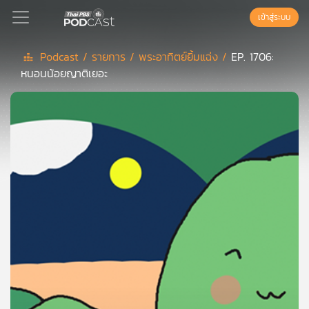
เข้าสู่ระบบ
Podcast /
รายการ /
พระอาทิตย์ยิ้มแฉ่ง /
EP. 1706:
หนอนน้อยญาติเยอะ
Podcast
เพล
ย์
ลิ
สต์
แนะนำ
เพล
ย์
ลิ
สต์
ของ