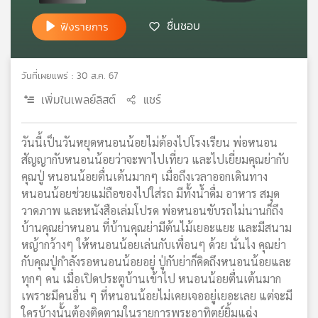
เครือ
ชื่นชอบ
ฟังรายการ
ข่าย
วิทยุ
ไทย
วันที่เผยแพร่ : 30 ส.ค. 67
พี
บี
เพิ่มในเพลย์ลิสต์
แชร์
เอส
วันนี้เป็นวันหยุดหนอนน้อยไม่ต้องไปโรงเรียน พ่อหนอน
สัญญากับหนอนน้อยว่าจะพาไปเที่ยว และไปเยี่ยมคุณย่ากับ
แผนที่
คุณปู่ หนอนน้อยตื่นเต้นมากๆ เมื่อถึงเวลาออกเดินทาง
วิทยุ
หนอนน้อยช่วยแม่ถือของไปใส่รถ มีทั้งน้ำดื่ม อาหาร สมุด
เครือ
ข่าย
วาดภาพ และหนังสือเล่มโปรด พ่อหนอนขับรถไม่นานก็ถึง
บ้านคุณย่าหนอน ที่บ้านคุณย่ามีต้นไม้เยอะแยะ และมีสนาม
หญ้ากว้างๆ ให้หนอนน้อยเล่นกับเพื่อนๆ ด้วย นั่นไง คุณย่า
กับคุณปู่กำลังรอหนอนน้อยอยู่ ปู่กับย่าก็คิดถึงหนอนน้อยและ
ทุกๆ คน เมื่อเปิดประตูบ้านเข้าไป หนอนน้อยตื่นเต้นมาก
เพราะมีคนอื่น ๆ ที่หนอนน้อยไม่เคยเจออยู่เยอะเลย แต่จะมี
ใครบ้างนั้นต้องติดตามในรายการพระอาทิตย์ยิ้มแฉ่ง