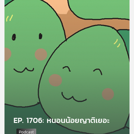
คุณ
เพลง
บทความ
ข่าว
และ
กิจกรรม
เกี่ยว
กับ
EP. 1706: หนอนน้อยญาติเยอะ
เรา