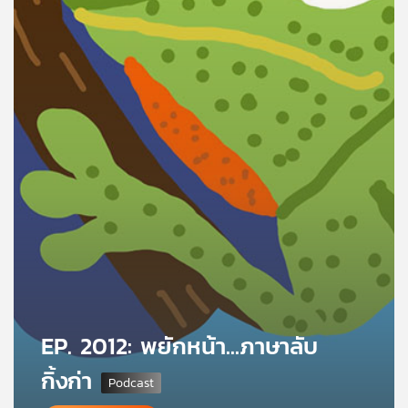
คุณ
เพลง
บทความ
ข่าว
และ
กิจกรรม
เกี่ยว
EP. 2012: พยักหน้า...ภาษาลับ
กับ
เรา
กิ้งก่า