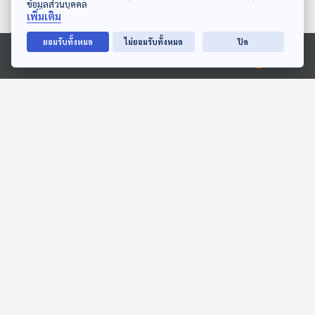
ข้อมูลส่วนบุคคล
เพิ่มเติม
ยอมรับทั้งหมด
ไม่ยอมรับทั้งหมด
ปิด
Ⓒ 2020 องค์การกระจายเสียงและแพร่ภาพสาธารณะแห่งประเทศไทย
EP. 146: ธัญชนก สุวรรณ
EP. 163: ณัฏฐา | รอบ
สาร | รอบ 11.00 | วันเด็ก
13.00 | วันเด็ก 2569
2569
Podcaster ตัวน้อย
Podcaster ตัวน้อย
แมลงวันมีฟันไหม แล้วมัน
EP. 1961: รอยเท้าอมตะ
กินอาหารยังไงนะ
พระอาทิตย์ยิ้มแฉ่ง
พระอาทิตย์ยิ้มแฉ่ง