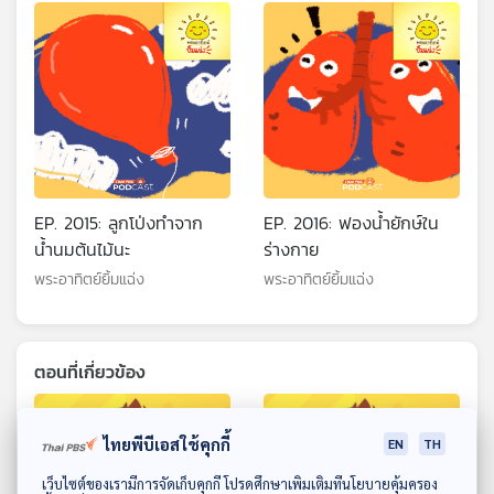
EP. 2015: ลูกโป่งทำจาก
EP. 2016: ฟองน้ำยักษ์ใน
น้ำนมต้นไม้นะ
ร่างกาย
พระอาทิตย์ยิ้มแฉ่ง
พระอาทิตย์ยิ้มแฉ่ง
ตอนที่เกี่ยวข้อง
ไทยพีบีเอสใช้คุกกี้
EN
TH
ดาวน์โหลด Thai PBS Podcast Application
เว็บไซต์ของเรามีการจัดเก็บคุกกี้ โปรดศึกษาเพิ่มเติมที่นโยบายคุ้มครอง