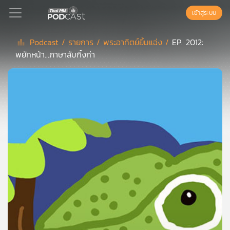
เข้าสู่ระบบ
Podcast /
รายการ /
พระอาทิตย์ยิ้มแฉ่ง /
EP. 2012:
พยักหน้า...ภาษาลับกิ้งก่า
Podcast
เพล
ย์
ลิ
สต์
แนะนำ
เพล
ย์
ลิ
สต์
ของ