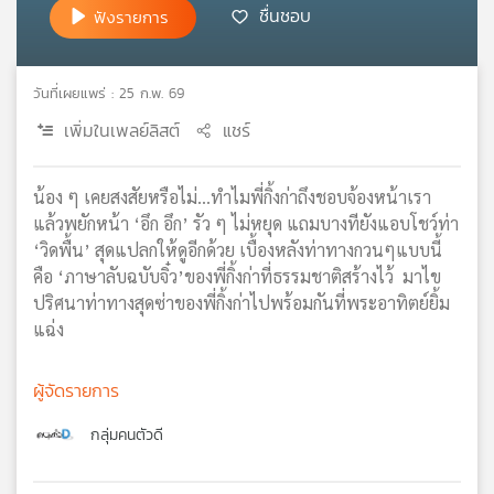
ชื่นชอบ
ฟังรายการ
เครือ
ข่าย
วิทยุ
วันที่เผยแพร่ : 25 ก.พ. 69
ไทย
พี
เพิ่มในเพลย์ลิสต์
แชร์
บี
เอส
น้อง ๆ เคยสงสัยหรือไม่…ทำไมพี่กิ้งก่าถึงชอบจ้องหน้าเรา
แล้วพยักหน้า ‘อึก อึก’ รัว ๆ ไม่หยุด แถมบางทียังแอบโชว์ท่า
‘วิดพื้น’ สุดแปลกให้ดูอีกด้วย เบื้องหลังท่าทางกวนๆแบบนี้
แผนที่
วิทยุ
คือ ‘ภาษาลับฉบับจิ๋ว’ของพี่กิ้งก่าที่ธรรมชาติสร้างไว้ มาไข
เครือ
ปริศนาท่าทางสุดซ่าของพี่กิ้งก่าไปพร้อมกันที่พระอาทิตย์ยิ้ม
ข่าย
แฉ่ง
ผู้จัดรายการ
กลุ่มคนตัวดี