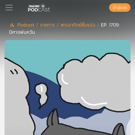
เข้าสู่ระบบ
Podcast /
รายการ /
พระอาทิตย์ยิ้มแฉ่ง /
EP. 1709:
ปีศาจพ่นควัน
Podcast
เพล
ย์
ลิ
สต์
แนะนำ
เพล
ย์
ลิ
สต์
ของ