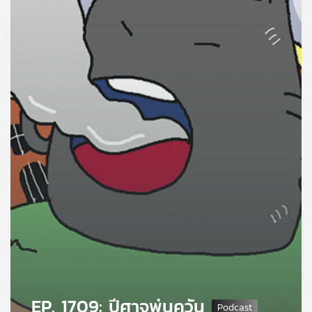
คุณ
เพลง
บทความ
ข่าว
และ
กิจกรรม
เกี่ยว
กับ
เรา
EP. 1709: ปีศาจพ่นควัน