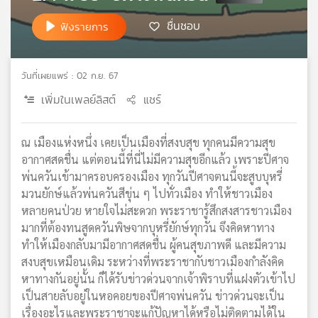
เครือ
ชื่นชอบ
ฟังรายการ
ข่าย
วิทยุ
ไทย
วันที่เผยแพร่ : 02 ก.ย. 67
พี
บี
เพิ่มในเพลย์ลิสต์
แชร์
เอส
ณ เมืองแห่งหนึ่ง เคยเป็นเมืองที่สงบสุข ทุกคนมีความสุข
อากาศสดชื่น แต่ตอนนี้ที่นี่ไม่มีความสุขอีกแล้ว เพราะปีศาจ
แผนที่
พ่นควันเข้ามาครอบครองเมือง ทุกวันปีศาจตนนี้จะสูบบุหรี่
วิทยุ
มวนยักษ์แล้วพ่นควันสีขุ่น ๆ ไปทั่วเมือง ทำให้ชาวเมือง
เครือ
ข่าย
หลายคนป่วย หายใจไม่สะดวก พระราชารู้สึกสงสารชาวเมือง
มากที่ต้องทนสูดควันพิษจากบุหรี่ยักษ์ทุกวัน จึงคิดหาทาง
ทำให้เมืองกลับมามีอากาศสดชื่น ผู้คนสุขภาพดี และมีความ
สงบสุขเหมือนเดิม ระหว่างที่พระราชากับชาวเมืองกำลังคิด
หาทางกันอยู่นั้น ก็ได้รับข่าวด่วนจากเจ้าพิราบที่แฝงตัวเข้าไป
เป็นสายลับอยู่ในหอคอยของปีศาจพ่นควัน ข่าวด่วนจะเป็น
เรื่องอะไรและพระราชาจะแก้ปัญหาได้หรือไม่ติดตามได้ใน