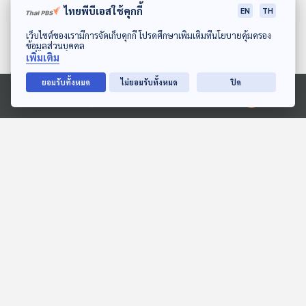
ไทยพีบีเอสใช้คุกกี้
EN
TH
ดาวน์โหลด Thai PBS Podcast Application
เว็บไซต์ของเรามีการจัดเก็บคุกกี้ โปรดศึกษาเพิ่มเติมที่นโยบายคุ้มครอง
ข้อมูลส่วนบุคคล
เพิ่มเติม
ยอมรับทั้งหมด
ไม่ยอมรับทั้งหมด
ปิด
Ⓒ 2020 องค์การกระจายเสียงและแพร่ภาพสาธารณะแห่งประเทศไทย
EP. 158: นิทาน คุณยายของ
EP. 131: น้องสกาย | รอบ
สามสีหายแล้ว
10.00 | วันเด็ก 2569
หูยาวเล่าเรื่อง
Podcaster ตัวน้อย