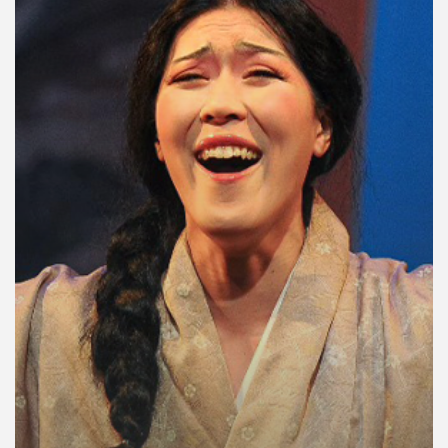
คุณ
เพลง
บทความ
ข่าว
และ
กิจกรรม
เกี่ยว
กับ
เรา