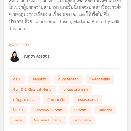
GenZ and Classical Music ยังอยู่กับ เตย ศัศยา ชวลิต นักร้อง
โอเปราผู้มากความสามารถ และวันนี้เธอจะมาเล่าเรื่องราวย่อ
ๆ ของอุปรากรเรือธง 4 เรื่อง ของ Puccini ให้ฟังกัน ซึ่ง
ประกอบด้วย La bohème, Tosca, Madama Butterfly และ
Turandot
ผู้จัดรายการ
ณัฏฐา ควรขจร
ศิลปะ
คอนเสิร์ต
ดนตรีคลาสสิก
เพลงคลาสสิก
Gen Z & Classical Music
นักดนตรีคลาสสิก
ณัฏฐา ควรขจร
ศัศยา ชวลิต
วงออร์เคสตรา
โอเปรา
Giacomo Puccini
Puccini
Turandot
Tosca
Madama Butterfly
La bohème