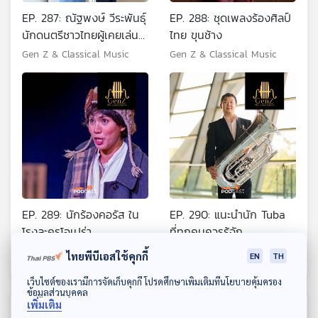
EP. 287: ณัฐพงษ์ วีระพันธุ์
EP. 288: ชุดเพลงร้องศิลป์
นักดนตรีชาวไทยผู้เคยเล่น
ไทย ขุนช้าง
กับ Chicago Symphony
Gen Z & Classical Music
Gen Z & Classical Music
Orchestra
EP. 289: นักร้องคอรัส ใน
EP. 290: แนะนำนัก Tuba
โรงละครโอเปร่า
ที่ทุกคนควรรู้จัก
Gen Z & Classical Music
Gen Z & Classical Music
ไทยพีบีเอสใช้คุกกี้
EN
TH
ดาวน์โหลด Thai PBS Podcast Application
เว็บไซต์ของเรามีการจัดเก็บคุกกี้ โปรดศึกษาเพิ่มเติมที่นโยบายคุ้มครอง
ข้อมูลส่วนบุคคล
เพิ่มเติม
ตอนที่เกี่ยวข้อง