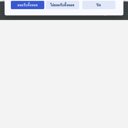
ยอมรับทั้งหมด
ไม่ยอมรับทั้งหมด
ปิด
Ⓒ 2020 องค์การกระจายเสียงและแพร่ภาพสาธารณะแห่งประเทศไทย
EP. 274: ความเป็นผู้หญิง
EP. 334: แนะนำนัก Piano
ศิลปะ ในชายแดนใต้
ชาย ที่ควรรู้จัก
The Active Podcast
Gen Z & Classical Music