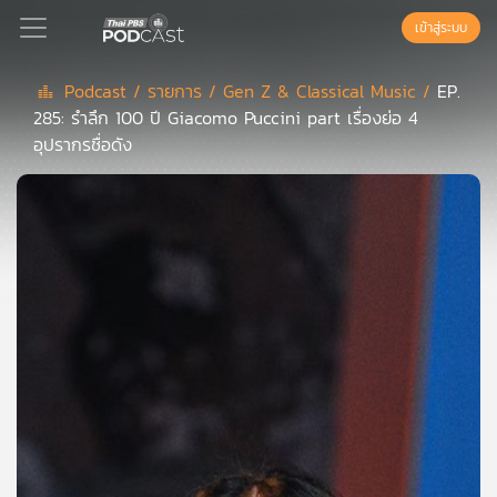
เข้าสู่ระบบ
Podcast /
รายการ /
Gen Z & Classical Music /
EP.
285: รำลึก 100 ปี Giacomo Puccini part เรื่องย่อ 4
Podcast
อุปรากรชื่อดัง
เพล
ย์
ลิ
สต์
แนะนำ
เพล
ย์
ลิ
สต์
ของ