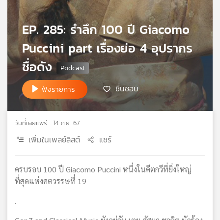
เครือ
ข่าย
EP. 285: รำลึก 100 ปี Giacomo
วิทยุ
ไทย
Puccini part เรื่องย่อ 4 อุปรากร
พี
ชื่อดัง
บี
เอส
ชื่นชอบ
ฟังรายการ
แผนที่
วิทยุ
วันที่เผยแพร่ : 14 ก.ย. 67
เครือ
เพิ่มในเพลย์ลิสต์
แชร์
ข่าย
ครบรอบ 100 ปี Giacomo Puccini หนึ่งในคีตกวีที่ยิ่งใหญ่
ที่สุดแห่งศตวรรษที่ 19
.