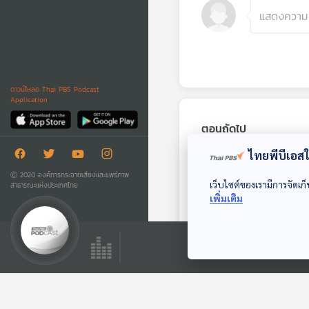
ดาวน์โหลด Thai PBS Podcast
Application
ตอนถัดไป
ไทยพีบีเอสใช
Ⓒ 2020 องค์การกระจายเสียงและแพร่ภาพ
เว็บไซต์ของเรามีการจัดเก็
สาธารณะแห่งประเทศไทย
เพิ่มเติม
EP. 287: ณัฐพงษ์
วีระพันธุ์ นักดนตรี
ชาวไทยผู้เคยเล่นกับ
Gen Z & Classical
Chicago
Music