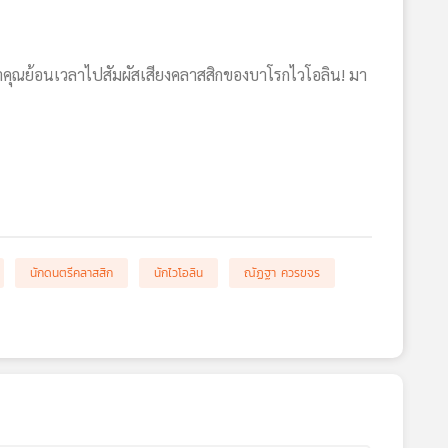
ะพาคุณย้อนเวลาไปสัมผัสเสียงคลาสสิกของบาโรกไวโอลิน! มา
นักดนตรีคลาสสิก
นักไวโอลิน
ณัฏฐา ควรขจร