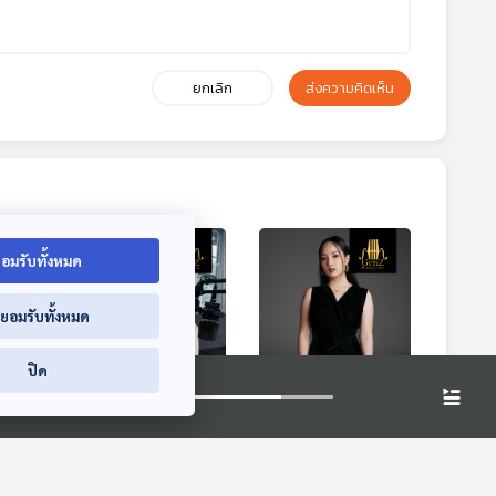
ยกเลิก
ส่งความคิดเห็น
อมรับทั้งหมด
่ยอมรับทั้งหมด
ปิด
นัก
EP. 294: แนะนำนัก
EP. 295: กว่าจะมา
วร
เชลโล ที่ทุกคนควร
เป็น ปิ่น ศศินี อัศว
รู้จัก
เจษฎากุล
al
Gen Z & Classical
Gen Z & Classical
Music
Music