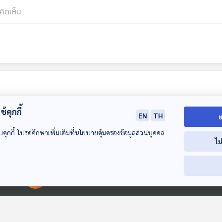
้คุกกี้
EN
TH
ย
บคุกกี้ โปรดศึกษาเพิ่มเติมที่นโยบายคุ้มครองข้อมูลส่วนบุคคล
ไม
00:00:00
00:00:00
EP. 288: ชุดเพลง
EP. 289: นักร้อง
EP. 290: แนะนำ
ร้องศิลป์ไทย ขุนช้าง
คอรัส ในโรงละครโอ
Tuba ที่ทุกคนค
เปร่า
รู้จัก
Gen Z & Classical
Gen Z & Classical
Gen Z & Classic
Music
Music
Music