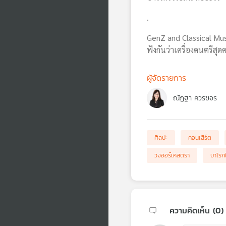
.
GenZ and Classical Mus
ฟังกันว่าเครื่องดนตรีสุ
ผู้จัดรายการ
ณัฏฐา ควรขจร
ศิลปะ
คอนเสิร์ต
วงออร์เคสตรา
บาโรก
ความคิดเห็น (
0
)