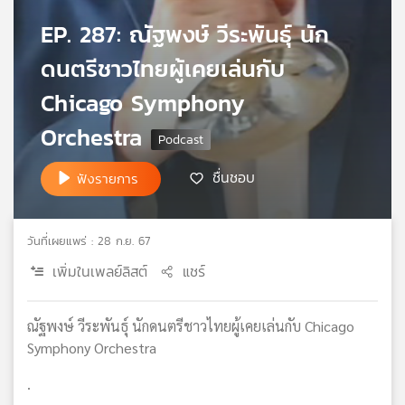
เครือ
EP. 287: ณัฐพงษ์ วีระพันธุ์ นัก
ข่าย
วิทยุ
ดนตรีชาวไทยผู้เคยเล่นกับ
ไทย
Chicago Symphony
พี
บี
Orchestra
เอส
ชื่นชอบ
ฟังรายการ
แผนที่
วิทยุ
วันที่เผยแพร่ : 28 ก.ย. 67
เครือ
ข่าย
เพิ่มในเพลย์ลิสต์
แชร์
ณัฐพงษ์ วีระพันธุ์ นักดนตรีชาวไทยผู้เคยเล่นกับ Chicago
Symphony Orchestra
.