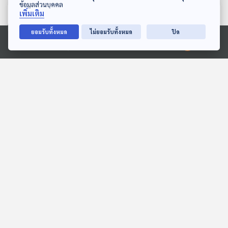
ข้อมูลส่วนบุคคล
ตอนที่เกี่ยวข้อง
เพิ่มเติม
ยอมรับทั้งหมด
ไม่ยอมรับทั้งหมด
ปิด
Ⓒ 2020 องค์การกระจายเสียงและแพร่ภาพสาธารณะแห่งประเทศไทย
EP. 342: Charles Ives ผู้
EP. 86: เรื่องเล่าย้อนความ
เร่งวิวัฒนาการให้เพลง
ทรงจำ ถึงพี่ใหญ่แห่งค่าย
คลาสสิกในอเมริกา
RS “อิทธิ พลางกูร”
Gen Z & Classical Music
นักผจญเพลง Podcast