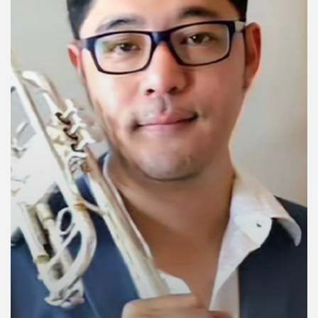
คุณ
เพลง
บทความ
ข่าว
และ
กิจกรรม
เกี่ยว
กับ
เรา