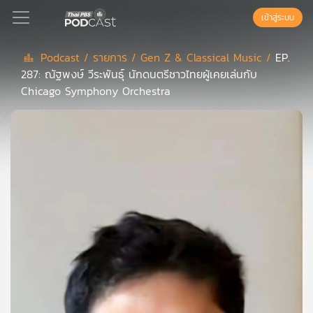
เข้าสู่ระบบ
Podcast /
รายการ /
Gen Z & Classical Music /
EP.
287: ณัฐพงษ์ วีระพันธุ์ นักดนตรีชาวไทยผู้เคยเล่นกับ
Podcast
Chicago Symphony Orchestra
เพล
ย์
ลิ
สต์
แนะนำ
เพล
ย์
ลิ
สต์
ของ