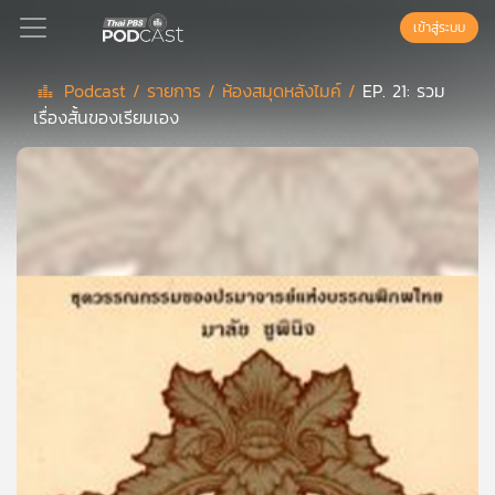
เข้าสู่ระบบ
Podcast /
รายการ /
ห้องสมุดหลังไมค์ /
EP. 21: รวม
เรื่องสั้นของเรียมเอง
Podcast
เพล
ย์
ลิ
สต์
แนะนำ
เพล
ย์
ลิ
สต์
ของ