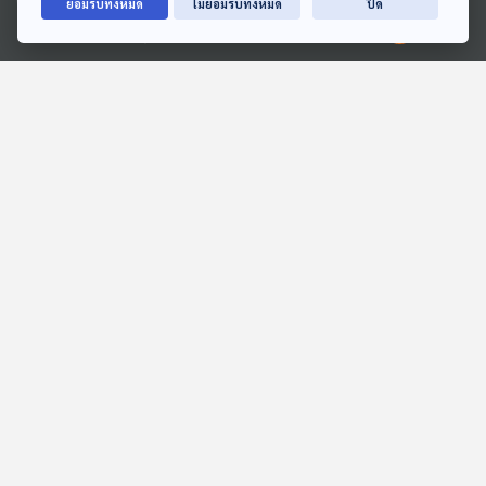
ยอมรับทั้งหมด
ไม่ยอมรับทั้งหมด
ปิด
Ⓒ 2020 องค์การกระจายเสียงและแพร่ภาพสาธารณะแห่งประเทศไทย
EP. 1: ล่องไพร ผีตองเหลือง
EP. 7: ล่องไพร ทางช้าง
คนสุดท้าย
เผือก
ห้องสมุดหลังไมค์
ห้องสมุดหลังไมค์