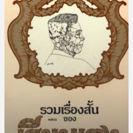
คุณ
เพลง
บทความ
ข่าว
และ
กิจกรรม
เกี่ยว
กับ
เรา