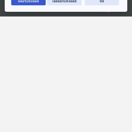
ยอมรับทั้งหมด
ไม่ยอมรับทั้งหมด
ปิด
Ⓒ 2020 องค์การกระจายเสียงและแพร่ภาพสาธารณะแห่งประเทศไทย
EP. 1926: หมีตำรวจ
EP. 1: ล่องไพร พราย
ตะเคียน
พระอาทิตย์ยิ้มแฉ่ง
ห้องสมุดหลังไมค์