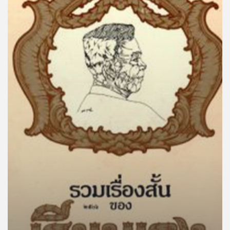
คุณ
เพลง
บทความ
ข่าว
และ
กิจกรรม
เกี่ยว
กับ
เรา