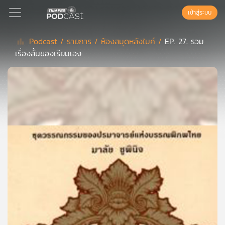
เข้าสู่ระบบ
Podcast /
รายการ /
ห้องสมุดหลังไมค์ /
EP. 27: รวม
เรื่องสั้นของเรียมเอง
Podcast
เพล
ย์
ลิ
สต์
แนะนำ
เพล
ย์
ลิ
สต์
ของ