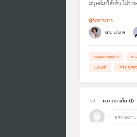
มนุษย์มาให้เห็น ไม่ว่า
ผู้จัดรายการ
รัศมี มณีนิล
ห้องสมุดหลังไมค์
หนั
แม่อนงค์
มาลัย ชูพินิ
ความคิดเห็น (
1
)