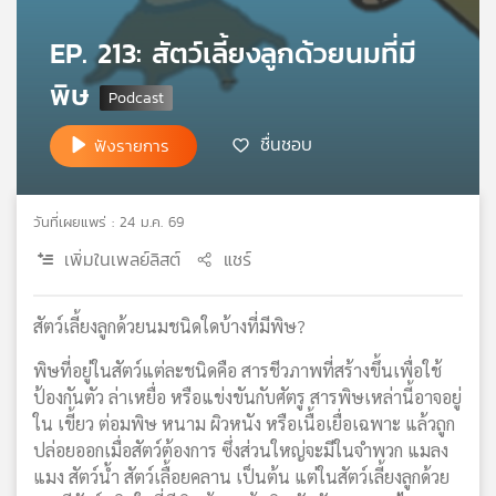
เครือ
EP. 213: สัตว์เลี้ยงลูกด้วยนมที่มี
ข่าย
วิทยุ
พิษ
ไทย
พี
ชื่นชอบ
ฟังรายการ
บี
เอส
วันที่เผยแพร่ : 24 ม.ค. 69
แผนที่
เพิ่มในเพลย์ลิสต์
แชร์
วิทยุ
เครือ
ข่าย
สัตว์เลี้ยงลูกด้วยนมชนิดใดบ้างที่มีพิษ?
พิษที่อยู่ในสัตว์แต่ละชนิดคือ สารชีวภาพที่สร้างขึ้นเพื่อใช้
ป้องกันตัว ล่าเหยื่อ หรือแข่งขันกับศัตรู สารพิษเหล่านี้อาจอยู่
ใน เขี้ยว ต่อมพิษ หนาม ผิวหนัง หรือเนื้อเยื่อเฉพาะ แล้วถูก
ปล่อยออกเมื่อสัตว์ต้องการ ซึ่งส่วนใหญ่จะมีในจำพวก แมลง
แมง สัตว์น้ำ สัตว์เลื้อยคลาน เป็นต้น แต่ในสัตว์เลี้ยงลูกด้วย