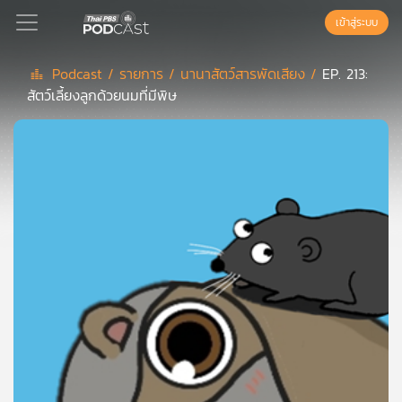
เข้าสู่ระบบ
Podcast /
รายการ /
นานาสัตว์สารพัดเสียง /
EP. 213:
สัตว์เลี้ยงลูกด้วยนมที่มีพิษ
Podcast
เพล
ย์
ลิ
สต์
แนะนำ
เพล
ย์
ลิ
สต์
ของ