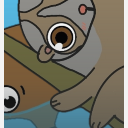
คุณ
เพลง
บทความ
ข่าว
และ
กิจกรรม
เกี่ยว
กับ
เรา