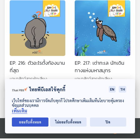
EP. 216: ตัวอะไรตั้งท้องนาน
EP. 217: เต่าทะเล นักเดิน
ที่สุด
ทางแห่งมหาสมุทร
นานาสัตว์สารพัดเสียง
นานาสัตว์สารพัดเสียง
ไทยพีบีเอสใช้คุกกี้
EN
TH
ดาวน์โหลด Thai PBS Podcast Application
เว็บไซต์ของเรามีการจัดเก็บคุกกี้ โปรดศึกษาเพิ่มเติมที่นโยบายคุ้มครอง
ตอนที่เกี่ยวข้อง
ข้อมูลส่วนบุคคล
เพิ่มเติม
ยอมรับทั้งหมด
ไม่ยอมรับทั้งหมด
ปิด
Ⓒ 2020 องค์การกระจายเสียงและแพร่ภาพสาธารณะแห่งประเทศไทย