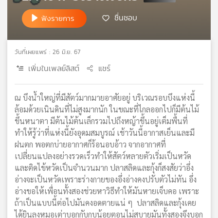
เครือ
ชื่นชอบ
ฟังรายการ
ข่าย
วิทยุ
ไทย
วันที่เผยแพร่ : 26 มิ.ย. 67
พี
บี
เพิ่มในเพลย์ลิสต์
แชร์
เอส
ณ บึงน้ำใหญ่ที่มีสัตว์มากมายอาศัยอยู่ บริเวณรอบบึงแห่งนี้
ล้อมด้วยเนินดินที่ไม่สูงมากนัก ในขณะที่ไกลออกไปก็มีต้นไม้
แผนที่
ขึ้นหนาตา มีต้นไม้ต้นเล็กรวมไปถึงหญ้าขึ้นอยู่เต็มพื้นที่
วิทยุ
ทำให้รู้ว่าที่แห่งนี้ยังอุดมสมบูรณ์ เช้าวันนี้อากาสเย็นและมี
เครือ
ข่าย
ฝนตก พอตกบ่ายอากาศก็ร้อนอบอ้าว จากอากาศที่
เปลี่ยนแปลงอย่างรวดเร็วทำให้สัตว์หลายตัวเริ่มเป็นหวัด
และติดไข้หวัดเป็นจำนวนมาก ปลาสลิดและกุ้งก็สงสัยว่าอึ่ง
อ่างจะเป็นหวัดเพราะร่างกายของอึ่งอ่างคงปรับตัวไม่ทัน อึ่ง
อ่างขอให้เพื่อนทั้งสองช่วยหาวิธีทำให้มันหายเจ็บคอ เพราะ
ถ้าเป็นแบบนี้ต่อไปมันคงอดตายแน่ ๆ ปลาสลิดและกุ้งเคย
ได้ยินลุงหมอเต่าบอกกับกบน้อยตอนไม่สบายมันทั้งสองจึงบอก