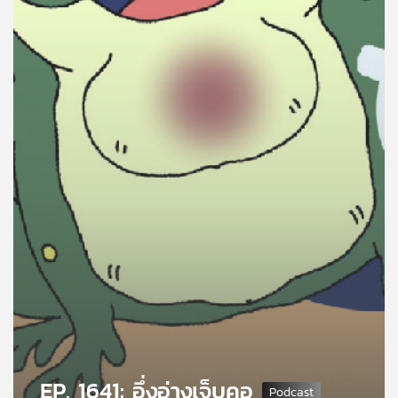
คุณ
เพลง
บทความ
ข่าว
และ
กิจกรรม
เกี่ยว
กับ
เรา
EP. 1641: อึ่งอ่างเจ็บคอ