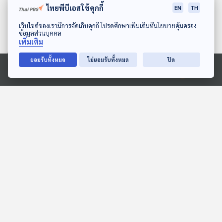
ไทยพีบีเอสใช้คุกกี้
EN
TH
ดาวน์โหลด Thai PBS Podcast Application
เว็บไซต์ของเรามีการจัดเก็บคุกกี้ โปรดศึกษาเพิ่มเติมที่นโยบายคุ้มครอง
ข้อมูลส่วนบุคคล
เพิ่มเติม
ยอมรับทั้งหมด
ไม่ยอมรับทั้งหมด
ปิด
Ⓒ 2020 องค์การกระจายเสียงและแพร่ภาพสาธารณะแห่งประเทศไทย
เสือน้อยไปทะเล
EP. 10: ล่องไพร เมืองลับแล
สื่อเสียงนิทาน : นิทานเด็กเล็ก
ห้องสมุดหลังไมค์