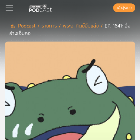
เข้าสู่ระบบ
Podcast /
รายการ /
พระอาทิตย์ยิ้มแฉ่ง /
EP. 1641: อึ่ง
อ่างเจ็บคอ
Podcast
เพล
ย์
ลิ
สต์
แนะนำ
เพล
ย์
ลิ
สต์
ของ