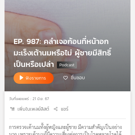
เครือ
ข่าย
วิทยุ
ไทย
พี
EP. 987: คลำเจอก้อนที่หน้าอก
บี
เอส
มะเร็งเต้านมหรือไม่ ผู้ชายมีสิทธิ์
เป็นหรือเปล่า
แผนที่
วิทยุ
ชื่นชอบ
ฟังรายการ
เครือ
ข่าย
วันที่เผยแพร่ : 21 มิ.ย. 67
เพิ่มในเพลย์ลิสต์
แชร์
การตรวจเต้านมทั้งผู้หญิงและผู้ชาย มีความสำคัญเป็นอย่าง
มาก เพราะเต้านมก็มีความเสี่ยงต่อการเป็นโรคหลายโรคได้