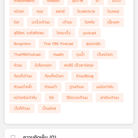
thaipbsradio
thaipbs
สุขภาพ
ยา
มะเร็ง
หน้าอก
หมอ
แพทย์
โรงพยาบาล
โรงหมอ
โรค
มะเร็งเต้านม
เต้านม
โรคภัย
เนื้องอก
สุรีย์พร วงศ์สถิตพร
โรคมะเร็ง
podcast
Rongmhor
Thai PBS Podcast
สุขอนามัย
ThaiPBSPodcast
Health
ถุงน้ำ
เจ็บหน้าอก
หัวนม
มีเลือดออก
พรสินี เต็งพานิชกุล
ก้อนที่เต้านม
ก้อนที่หน้าอก
หัวนมสีชมพู
หัวนมดำคล้ำ
หัวนมดำ
ฐานหัวนม
นมไม่เท่ากัน
หน้าอกไม่เท่ากัน
ซีส
วิธีตรวจเต้านม
ผ่าตัดเต้านม
เจ็บที่หัวนม
น้ำนมไหล
ความคิดเห็น (
0
)