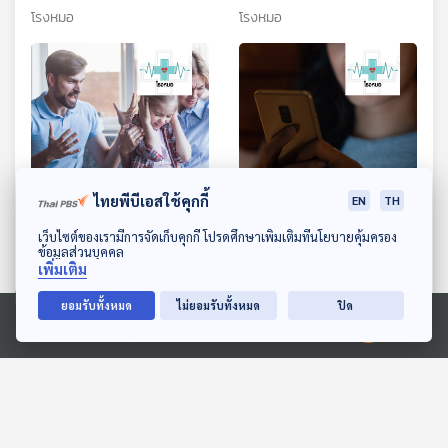
ควรทำจากหลัก 3ล
คนจากนก
โรงหมอ
โรงหมอ
ไทยพีบีเอสใช้คุกกี้
EN
TH
ดาวน์โหลด Thai PBS Podcast Application
เว็บไซต์ของเรามีการจัดเก็บคุกกี้ โปรดศึกษาเพิ่มเติมที่นโยบายคุ้มครอง
EP. 990: เมื่อคนใกล้ตัว
EP. 991: โรคของเด็กยุค
ข้อมูลส่วนบุคคล
คนในครอบครัว สร้างแต่
ดิจิทัล
เพิ่มเติม
เรื่อง Toxic
โรงหมอ
โรงหมอ
ยอมรับทั้งหมด
ไม่ยอมรับทั้งหมด
ปิด
Ⓒ 2020 องค์การกระจายเสียงและแพร่ภาพสาธารณะแห่งประเทศไทย
ตอนที่เกี่ยวข้อง