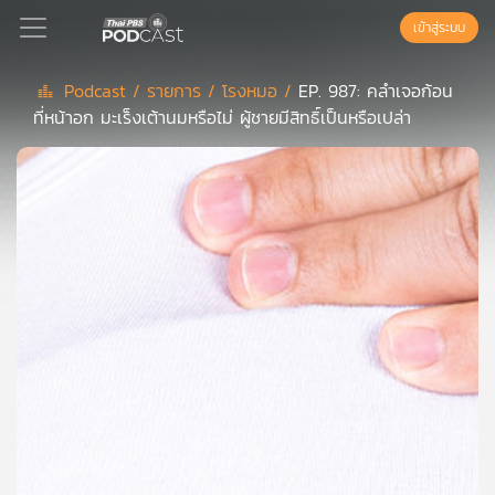
เข้าสู่ระบบ
Podcast /
รายการ /
โรงหมอ /
EP. 987: คลำเจอก้อน
ที่หน้าอก มะเร็งเต้านมหรือไม่ ผู้ชายมีสิทธิ์เป็นหรือเปล่า
Podcast
เพล
ย์
ลิ
สต์
แนะนำ
เพล
ย์
ลิ
สต์
ของ