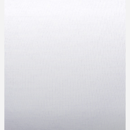
คุณ
เพลง
บทความ
ข่าว
และ
กิจกรรม
เกี่ยว
กับ
เรา