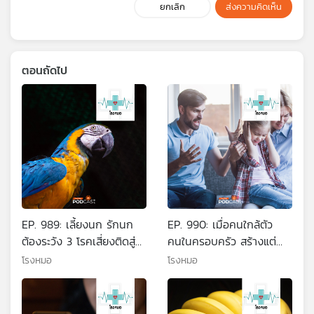
ยกเลิก
ส่งความคิดเห็น
ตอนถัดไป
EP. 989: เลี้ยงนก รักนก
EP. 990: เมื่อคนใกล้ตัว
ต้องระวัง 3 โรคเสี่ยงติดสู่
คนในครอบครัว สร้างแต่
คนจากนก
เรื่อง Toxic
โรงหมอ
โรงหมอ