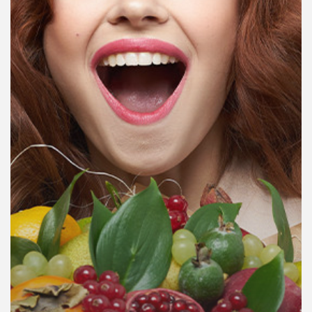
คุณ
เพลง
บทความ
ข่าว
และ
กิจกรรม
เกี่ยว
กับ
เรา