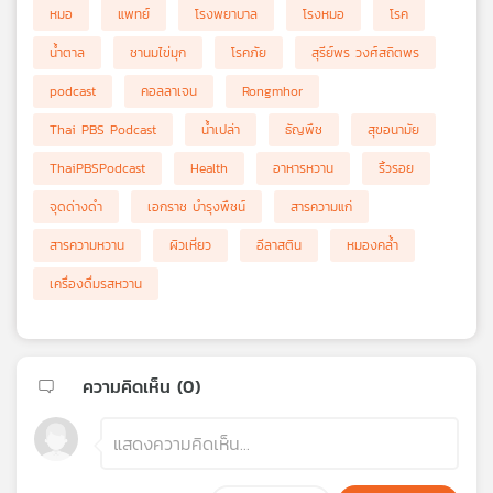
หมอ
แพทย์
โรงพยาบาล
โรงหมอ
โรค
น้ำตาล
ชานมไข่มุก
โรคภัย
สุรีย์พร วงศ์สถิตพร
podcast
คอลลาเจน
Rongmhor
Thai PBS Podcast
น้ำเปล่า
ธัญพืช
สุขอนามัย
ThaiPBSPodcast
Health
อาหารหวาน
ริ้วรอย
จุดด่างดำ
เอกราช บำรุงพืชน์
สารความแก่
สารความหวาน
ผิวเหี่ยว
อีลาสติน
หมองคล้ำ
เครื่องดื่มรสหวาน
ความคิดเห็น (
0
)