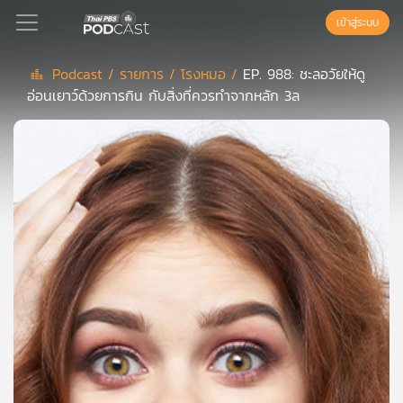
เข้าสู่ระบบ
Podcast /
รายการ /
โรงหมอ /
EP. 988: ชะลอวัยให้ดู
อ่อนเยาว์ด้วยการกิน กับสิ่งที่ควรทำจากหลัก 3ล
Podcast
เพล
ย์
ลิ
สต์
แนะนำ
เพล
ย์
ลิ
สต์
ของ