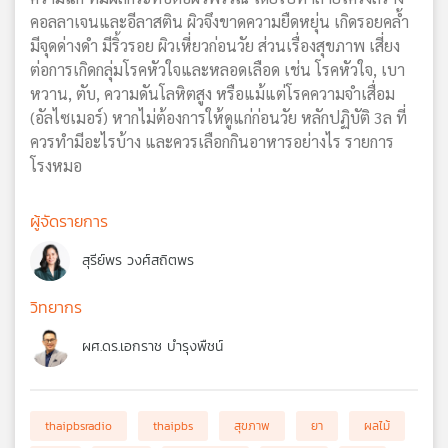
คอลลาเจนและอีลาสติน ผิวจึงขาดความยืดหยุ่น เกิดรอยคล้ำ
มีจุดด่างดำ มีริ้วรอย ผิวเหี่ยวก่อนวัย ส่วนเรื่องสุขภาพ เสี่ยง
ต่อการเกิดกลุ่มโรคหัวใจและหลอดเลือด เช่น โรคหัวใจ, เบา
หวาน, ตับ, ความดันโลหิตสูง หรือแม้แต่โรคความจำเสื่อม
(อัลไซเมอร์) หากไม่ต้องการให้ดูแก่ก่อนวัย หลักปฏิบัติ 3ล ที่
ควรทำมีอะไรบ้าง และควรเลือกกินอาหารอย่างไร รายการ
โรงหมอ
ผู้จัดรายการ
สุรีย์พร วงศ์สถิตพร
วิทยากร
ผศ.ดร.เอกราช บำรุงพืชน์
thaipbsradio
thaipbs
สุขภาพ
ยา
ผลไม้