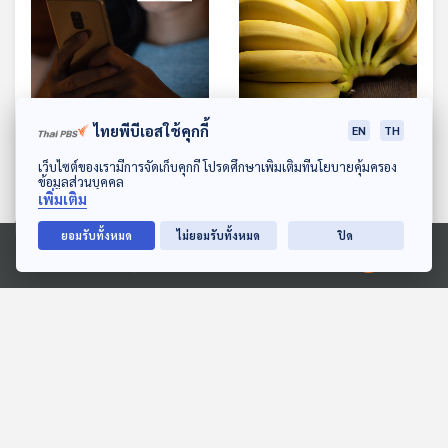
ไทยพีบีเอสใช้คุกกี้
EN
TH
EP. 991: โรคของเด็กยุค
EP. 993: คุณค่าที่แตกต่าง
ดาวน์โหลด Thai PBS Podcast Application
เว็บไซต์ของเรามีการจัดเก็บคุกกี้ โปรดศึกษาเพิ่มเติมที่นโยบายคุ้มครอง
ดิจิทัล
จากชนิดและสีของกล้วย
ข้อมูลส่วนบุคคล
โรงหมอ
โรงหมอ
เพิ่มเติม
ยอมรับทั้งหมด
ไม่ยอมรับทั้งหมด
ปิด
Ⓒ 2020 องค์การกระจายเสียงและแพร่ภาพสาธารณะแห่งประเทศไทย
ตอนที่เกี่ยวข้อง