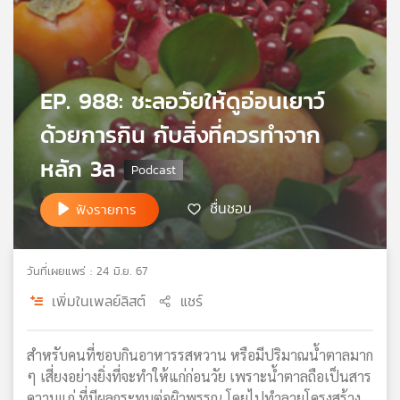
เครือ
ข่าย
วิทยุ
ไทย
EP. 988: ชะลอวัยให้ดูอ่อนเยาว์
พี
บี
ด้วยการกิน กับสิ่งที่ควรทำจาก
เอส
หลัก 3ล
แผนที่
ชื่นชอบ
ฟังรายการ
วิทยุ
เครือ
ข่าย
วันที่เผยแพร่ : 24 มิ.ย. 67
เพิ่มในเพลย์ลิสต์
แชร์
สำหรับคนที่ชอบกินอาหารรสหวาน หรือมีปริมาณน้ำตาลมาก
ๆ เสี่ยงอย่างยิ่งที่จะทำให้แก่ก่อนวัย เพราะน้ำตาลถือเป็นสาร
ความแก่ ที่มีผลกระทบต่อผิวพรรณ โดยไปทำลายโครงสร้าง