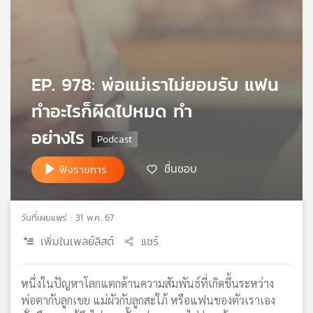
เครือ
ข่าย
วิทยุ
ไทย
พี
EP. 978: พ่อแม่เราไม่ยอมรับ แฟน
บี
ทำอะไรก็ผิดไปหมด ทำ
เอส
อย่างไร
แผนที่
ชื่นชอบ
ฟังรายการ
วิทยุ
เครือ
ข่าย
วันที่เผยแพร่ : 31 พ.ค. 67
เพิ่มในเพลย์ลิสต์
แชร์
หนึ่งในปัญหาโลกแตกด้านความสัมพันธ์ที่เกิดขึ้นระหว่าง
พ่อตากับลูกเขย แม่ผัวกับลูกสะใภ้ หรือแฟนของตัวเราเอง