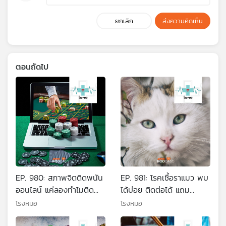
ยกเลิก
ส่งความคิดเห็น
ตอนถัดไป
EP. 980: สภาพจิตติดพนัน
EP. 981: โรคเชื้อราแมว พบ
ออนไลน์ แค่ลองทำไมติด
ได้บ่อย ติดต่อได้ แถม
ติดแล้วทำไมออกไม่ได้
อันตราย
โรงหมอ
โรงหมอ