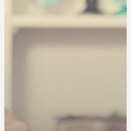
คุณ
เพลง
บทความ
ข่าว
และ
กิจกรรม
เกี่ยว
กับ
เรา