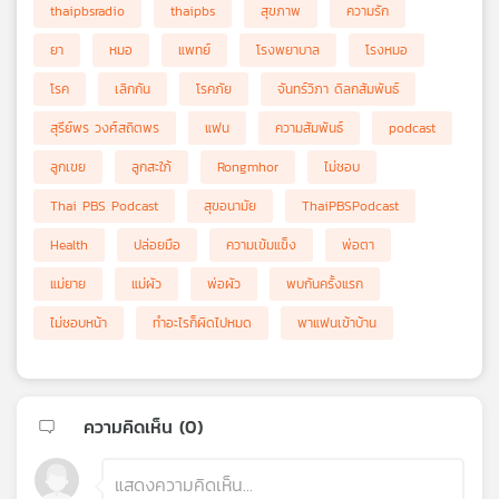
thaipbsradio
thaipbs
สุขภาพ
ความรัก
ยา
หมอ
แพทย์
โรงพยาบาล
โรงหมอ
โรค
เลิกกัน
โรคภัย
จันทร์วิภา ดิลกสัมพันธ์
สุรีย์พร วงศ์สถิตพร
แฟน
ความสัมพันธ์
podcast
ลูกเขย
ลูกสะใภ้
Rongmhor
ไม่ชอบ
Thai PBS Podcast
สุขอนามัย
ThaiPBSPodcast
Health
ปล่อยมือ
ความเข้มแข็ง
พ่อตา
แม่ยาย
แม่ผัว
พ่อผัว
พบกันครั้งแรก
ไม่ชอบหน้า
ทำอะไรก็ผิดไปหมด
พาแฟนเข้าบ้าน
ความคิดเห็น (
0
)