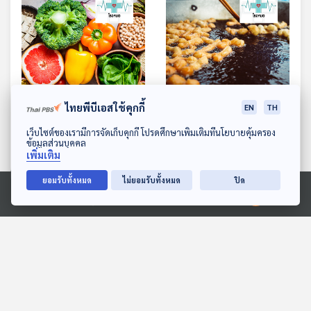
ไทยพีบีเอสใช้คุกกี้
EN
TH
EP. 982: ดีท็อกซ์สารพิษ
EP. 983: น้ำมันทอดซ้ำ
ดาวน์โหลด Thai PBS Podcast Application
เว็บไซต์ของเรามีการจัดเก็บคุกกี้ โปรดศึกษาเพิ่มเติมที่นโยบายคุ้มครอง
โลหะหนัก ด้วยอาหารจาก
อันตรายที่ต้องเลี่ยง ความ
ข้อมูลส่วนบุคคล
เพิ่มเติม
ธรรมชาติ
เสี่ยงที่ไม่ควรกินอย่างยิ่ง
โรงหมอ
โรงหมอ
ยอมรับทั้งหมด
ไม่ยอมรับทั้งหมด
ปิด
Ⓒ 2020 องค์การกระจายเสียงและแพร่ภาพสาธารณะแห่งประเทศไทย
ตอนที่เกี่ยวข้อง