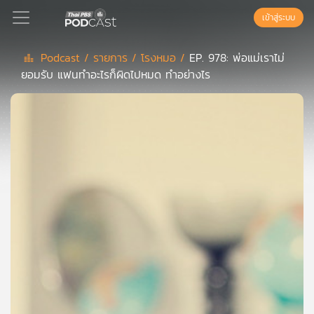
เข้าสู่ระบบ
Podcast /
รายการ /
โรงหมอ /
EP. 978: พ่อแม่เราไม่
ยอมรับ แฟนทำอะไรก็ผิดไปหมด ทำอย่างไร
Podcast
เพล
ย์
ลิ
สต์
แนะนำ
เพล
ย์
ลิ
สต์
ของ