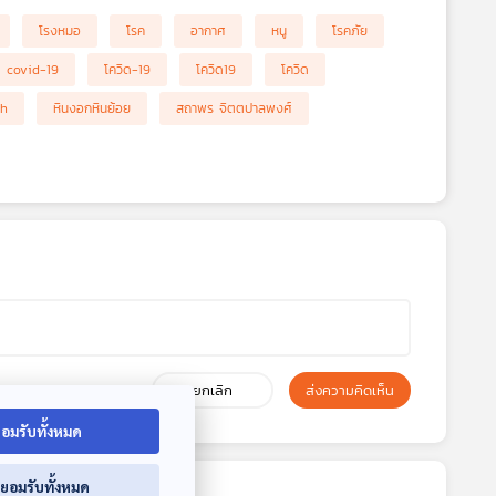
โรงหมอ
โรค
อากาศ
หนู
โรคภัย
covid-19
โควิด-19
โควิด19
โควิด
th
หินงอกหินย้อย
สถาพร จิตตปาลพงศ์
ยกเลิก
ส่งความคิดเห็น
อมรับทั้งหมด
่ยอมรับทั้งหมด