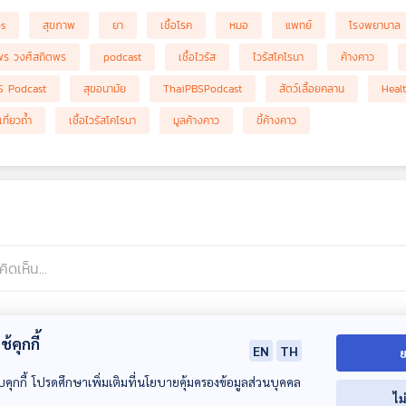
bs
สุขภาพ
ยา
เชื้อโรค
หมอ
แพทย์
โรงพยาบาล
ย์พร วงศ์สถิตพร
podcast
เชื้อไวรัส
ไวรัสโคโรนา
ค้างคาว
S Podcast
สุขอนามัย
ThaiPBSPodcast
สัตว์เลี้อยคลาน
Heal
เที่ยวถ้ำ
เชื้อไวรัสโคโรนา
มูลค้างคาว
ขี้ค้างคาว
้คุกกี้
EN
TH
ย
บคุกกี้ โปรดศึกษาเพิ่มเติมที่นโยบายคุ้มครองข้อมูลส่วนบุคคล
ไม