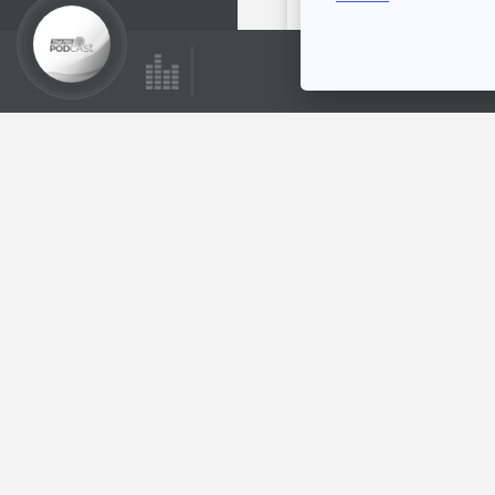
ตอนถัดไป
EP. 977: สารไซบูทรา
มีนในอาหารเสริม กิน
เสี่ยงตายอันตราย
โรงหมอ
มาก
ตอนที่เกี่ยวข้อง