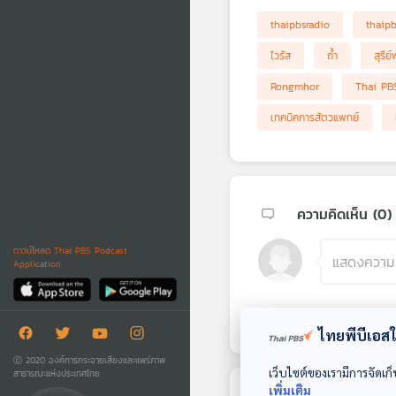
thaipbsradio
thaip
ไวรัส
ถ้ำ
สุรี
Rongmhor
Thai PB
เทคนิคการสัตวแพทย์
ความคิดเห็น (
0
)
ดาวน์โหลด Thai PBS Podcast
Application
ไทยพีบีเอสใช
Ⓒ 2020 องค์การกระจายเสียงและแพร่ภาพ
เว็บไซต์ของเรามีการจัดเก็
สาธารณะแห่งประเทศไทย
เพิ่มเติม