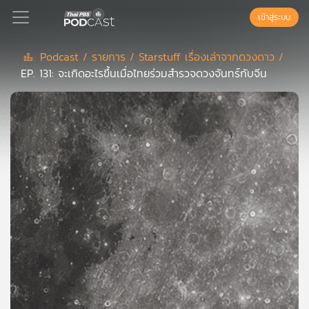
เข้าสู่ระบบ
Podcast /
รายการ /
Starstuff เรื่องเล่าจากดวงดาว /
EP. 131: จะเกิดอะไรขึ้นเมื่อไทยร่วมสำรวจดวงจันทร์กับจีน
Podcast
เพล
ย์
ลิ
สต์
แนะนำ
เพล
ย์
ลิ
สต์
ของ