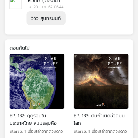
วรวิทย์ คูตะรัตนา
20 เม.ย. 67 06:44
วิวิว สุนทรนนท์
ตอนถัดไป
EP. 132: ฤดูร้อนใน
EP. 133: ต้นกำเนิดชีวิตบน
ประเทศไทย ลมมรสุมคือ
โลก
อะไร?
Starstuff เรื่องเล่าจากดวงดาว
Starstuff เรื่องเล่าจากดวงดาว