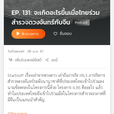
เครือ
EP. 131: จะเกิดอะไรขึ้นเมื่อไทยร่วม
ข่าย
วิทยุ
สำรวจดวงจันทร์กับจีน
ไทย
พี
ชื่นชอบ
ฟังรายการ
บี
เอส
วันที่เผยแพร่ : 06 เม.ย. 67
แผนที่
เพิ่มในเพลย์ลิสต์
แชร์
วิทยุ
เครือ
ข่าย
StarStuff เรื่องเล่าจากดวงดาว เล่าถึงภารกิจ IRLS ภารกิจการ
สำรวจดวงจันทร์ระดับนานาชาติที่ประเทศไทยเข้าไปร่วมลง
นามข้อตกลงในโครงการนี้ด้วย โครงการ ILRS คืออะไร แล้ว
ทำไมประเทศไทยจึงเข้าไปร่วมมือในโครงการสำรวจอวกาศที่
มีจีนเป็นแกนนำสำคัญ
ผู้จัดรายการ