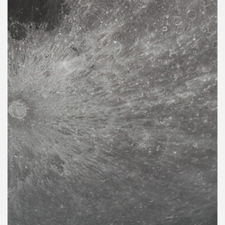
คุณ
เพลง
บทความ
ข่าว
และ
กิจกรรม
เกี่ยว
กับ
เรา