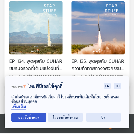
EP. 134: พูดคุยกับ CUHAR
EP. 135: พูดคุยกับ CUHAR
ชมรมจรวดที่ได้ไปแข่งขันที่
ความท้าทายทางวิศวกรรม
สหรัฐฯ
ของชมรมจรวดเยาวชน
Starstuff เรื่องเล่าจากดวงดาว
Starstuff เรื่องเล่าจากดวงดาว
ไทยพีบีเอสใช้คุกกี้
EN
TH
ดาวน์โหลด Thai PBS Podcast Application
เว็บไซต์ของเรามีการจัดเก็บคุกกี้ โปรดศึกษาเพิ่มเติมที่นโยบายคุ้มครอง
ตอนที่เกี่ยวข้อง
ข้อมูลส่วนบุคคล
เพิ่มเติม
ยอมรับทั้งหมด
ไม่ยอมรับทั้งหมด
ปิด
Ⓒ 2020 องค์การกระจายเสียงและแพร่ภาพสาธารณะแห่งประเทศไทย