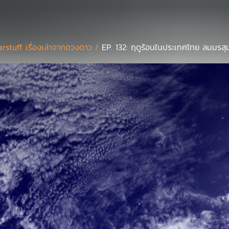
arstuff เรื่องเล่าจากดวงดาว /
EP. 132: ฤดูร้อนในประเทศไทย ลมมรสุ