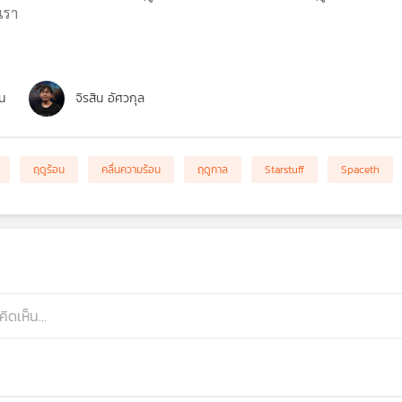
เรา
น
จิรสิน อัศวกุล
ฤดูร้อน
คลื่นความร้อน
ฤดูกาล
Starstuff
Spaceth