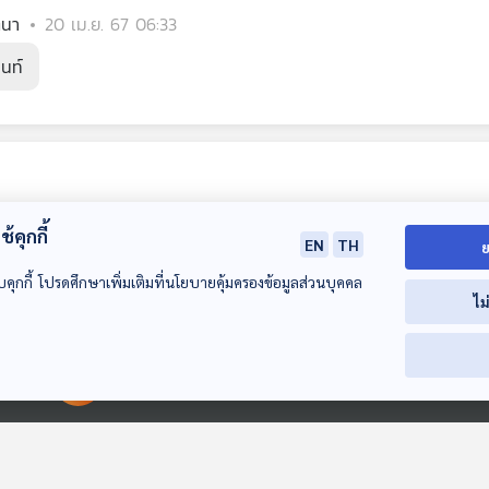
ตนา
20 เม.ย. 67 06:33
นนท์
้คุกกี้
EN
TH
ย
บคุกกี้ โปรดศึกษาเพิ่มเติมที่นโยบายคุ้มครองข้อมูลส่วนบุคคล
ไม
EP. 134: พูดคุยกับ
EP. 135: พูดคุยกับ
EP. 136:
00:00:00
00:00:00
CUHAR ชมรมจรวด
CUHAR ความท้าทาย
กล้องโทรทรรศน
ที่ได้ไปแข่งขันที่
ทางวิศวกรรมของ
Euclid กับปัญห
Starstuff เรื่องเล่าจาก
Starstuff เรื่องเล่าจาก
Starstuff เรื่องเล
สหรัฐฯ
ชมรมจรวดเยาวชน
แข็งปริศนา
ดวงดาว
ดวงดาว
ดวงดาว