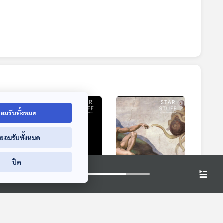
อมรับทั้งหมด
่ยอมรับทั้งหมด
ปิด
EP. 137: ทำไมเราไม่
EP. 138: ทำไมเรายัง
์
พบสิ่งมีชีวิตทรง
ไม่หมดหวังที่จะเจอ
าน้ำ
ภูมิปัญญาอื่น
ชีวิตอื่นในจักรวาล
่าจาก
Starstuff เรื่องเล่าจาก
Starstuff เรื่องเล่าจาก
ดวงดาว
ดวงดาว