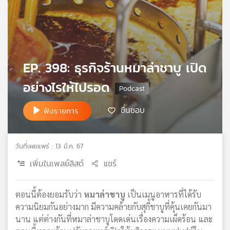
เครือ
ข่าย
วิทยุ
ไทย
พี
EP. 398: ธุรกิจร้านหมาล่าชาบู เปิด
บี
เอส
อย่างไรให้ไปรอด
ชื่นชอบ
ฟังรายการ
แผนที่
วิทยุ
เครือ
วันที่เผยแพร่ : 13 มี.ค. 67
ข่าย
เพิ่มในเพลย์ลิสต์
แชร์
ตอนนี้ต้องยอมรับว่า
หมาล่าชาบู
เป็นเมนูอาหารที่ได้รับ
ความนิยมกันอย่างมาก มีความคล้ายกับสุกี้ชาบูที่คุ้นเคยกันมา
นาน แต่ต่างกันที่หมาล่าชาบูโดดเด่นเรื่องความเผ็ดร้อน และ