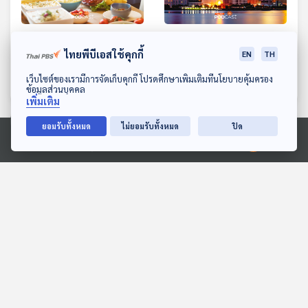
EP. 401: ทำร้านบุฟเฟต์
EP. 402: ทำไมไทยขาดดุล
ไทยพีบีเอสใช้คุกกี้
อย่างไร ไม่ให้เจ๊ง
จีนต่อเนื่อง ปีล่าสุดมากถึง
EN
TH
1.2 ล้านล้านบาท
เศรษฐกิจติดบ้าน
เศรษฐกิจติดบ้าน
ดาวน์โหลด Thai PBS Podcast Application
เว็บไซต์ของเรามีการจัดเก็บคุกกี้ โปรดศึกษาเพิ่มเติมที่นโยบายคุ้มครอง
ข้อมูลส่วนบุคคล
เพิ่มเติม
ยอมรับทั้งหมด
ไม่ยอมรับทั้งหมด
ปิด
ตอนที่เกี่ยวข้อง
Ⓒ 2020 องค์การกระจายเสียงและแพร่ภาพสาธารณะแห่งประเทศไทย
EP. 277: เดือนกว่ารัฐบาล
EP. 4: พลุปืนใหญ่ระเบิดกับ
อนุทินสุดช้ำ | อนุทินออกตัว
การผ่าตัดครั้งแรกในสยาม