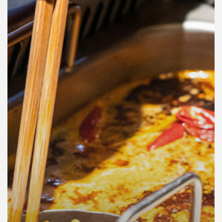
คุณ
เพลง
บทความ
ข่าว
และ
กิจกรรม
เกี่ยว
กับ
เรา