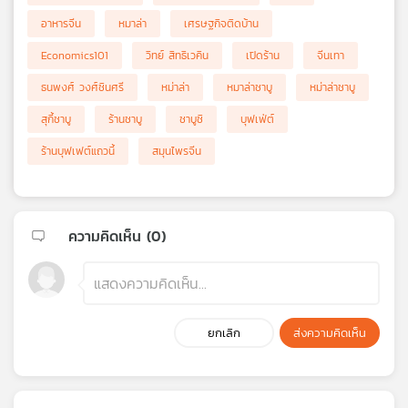
อาหารจีน
หมาล่า
เศรษฐกิจติดบ้าน
Economics101
วิทย์ สิทธิเวคิน
เปิดร้าน
จีนเทา
ธนพงศ์ วงศ์ชินศรี
หม่าล่า
หมาล่าชาบู
หม่าล่าชาบู
สุกี้ชาบู
ร้านชาบู
ชาบูชิ
บุฟเฟ่ต์
ร้านบุฟเฟต์แถวนี้
สมุนไพรจีน
ความคิดเห็น (
0
)
ยกเลิก
ส่งความคิดเห็น