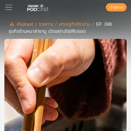
เข้าสู่ระบบ
Podcast /
รายการ /
เศรษฐกิจติดบ้าน /
EP. 398:
ธุรกิจร้านหมาล่าชาบู เปิดอย่างไรให้ไปรอด
Podcast
เพล
ย์
ลิ
สต์
แนะนำ
เพล
ย์
ลิ
สต์
ของ