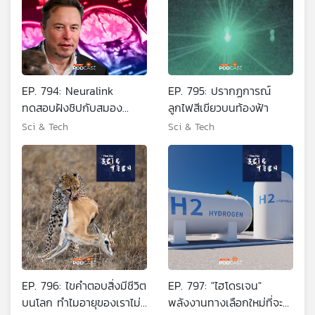
EP. 794: Neuralink
EP. 795: ปรากฏการณ์
ทดสอบฝังชิปกับสมอง
ลูกไฟสีเขียวบนท้องฟ้า
มนุษย์คนแรก
Sci & Tech
Sci & Tech
EP. 796: ไขคำตอบสิ่งมีชีวิต
EP. 797: "ไฮโดรเจน"
บนโลก ทำไมอายุของเราไม่
พลังงานทางเลือกใหม่ที่จะ