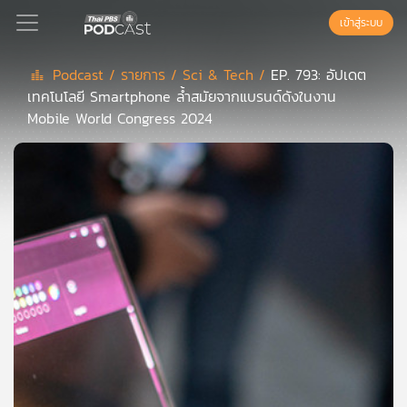
เข้าสู่ระบบ
Podcast /
รายการ /
Sci & Tech /
EP. 793: อัปเดต
เทคโนโลยี Smartphone ล้ำสมัยจากแบรนด์ดังในงาน
Podcast
Mobile World Congress 2024
เพล
ย์
ลิ
สต์
แนะนำ
เพล
ย์
ลิ
สต์
ของ