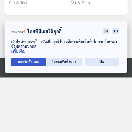
เท่ากัน?
ช่วยลดการปล่อยมลพิษและ
Sci & Tech
Sci & Tech
เป็นมิตรกับสิ่งแวดล้อม
ตอนที่เกี่ยวข้อง
ไทยพีบีเอสใช้คุกกี้
EN
TH
ดาวน์โหลด Thai PBS Podcast Application
เว็บไซต์ของเรามีการจัดเก็บคุกกี้ โปรดศึกษาเพิ่มเติมที่นโยบายคุ้มครอง
ข้อมูลส่วนบุคคล
เพิ่มเติม
ยอมรับทั้งหมด
ไม่ยอมรับทั้งหมด
ปิด
Ⓒ 2020 องค์การกระจายเสียงและแพร่ภาพสาธารณะแห่งประเทศไทย
EP. 873: หลักฐานทาง
EP. 3: K-Pop กับต้นแบบ
ชีวภาพบนดาวอังคาร ช่วย
AI Girl Group
ยืนยันว่ามีสิ่งมีชีวิตได้หรือไม่
Sci & Tech
POP SCI วิทย์ติดป๊อป