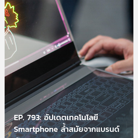
คุณ
เพลง
บทความ
ข่าว
และ
กิจกรรม
เกี่ยว
กับ
EP. 793: อัปเดตเทคโนโลยี
เรา
Smartphone ล้ำสมัยจากแบรนด์