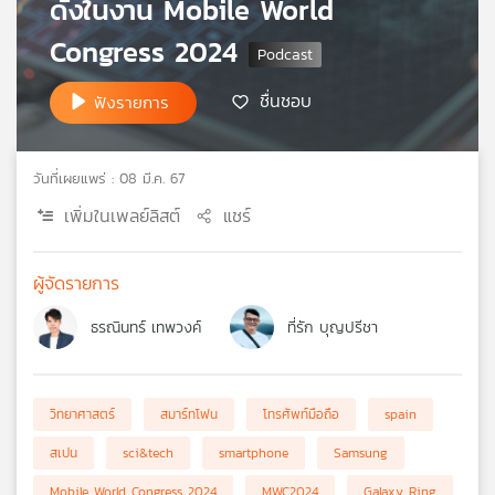
ดังในงาน Mobile World
เครือ
Congress 2024
ข่าย
วิทยุ
ไทย
ชื่นชอบ
ฟังรายการ
พี
บี
เอส
วันที่เผยแพร่ : 08 มี.ค. 67
เพิ่มในเพลย์ลิสต์
แชร์
แผนที่
วิทยุ
ผู้จัดรายการ
เครือ
ข่าย
ธรณินทร์ เทพวงค์
ที่รัก บุญปรีชา
วิทยาศาสตร์
สมาร์ทโฟน
โทรศัพท์มือถือ
spain
สเปน
sci&tech
smartphone
Samsung
Mobile World Congress 2024
MWC2024
Galaxy Ring