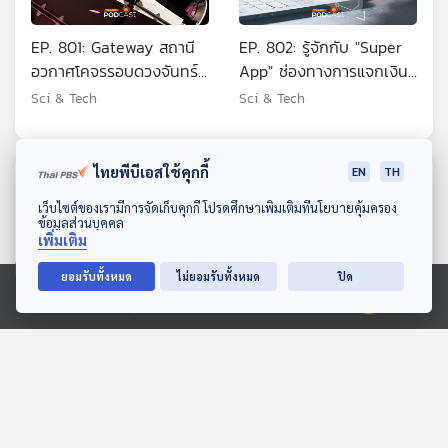
EP. 801: Gateway สถานี
EP. 802: รู้จักกับ "Super
อวกาศโคจรรอบดวงจันทร์
App" ช่องทางการแจกเงิน
เริ่มเป็นรูปเป็นร่าง
ดิจิทัลวอลเล็ต 10,000 บาท
Sci & Tech
Sci & Tech
ไทยพีบีเอสใช้คุกกี้
EN
TH
ตอนที่เกี่ยวข้อง
ดาวน์โหลด Thai PBS Podcast Application
เว็บไซต์ของเรามีการจัดเก็บคุกกี้ โปรดศึกษาเพิ่มเติมที่นโยบายคุ้มครอง
ข้อมูลส่วนบุคคล
เพิ่มเติม
ยอมรับทั้งหมด
ไม่ยอมรับทั้งหมด
ปิด
Ⓒ 2020 องค์การกระจายเสียงและแพร่ภาพสาธารณะแห่งประเทศไทย
EP. 12: Origami : Art,
ทฤษฎีการแปรสัณฐานแผ่น
Design & Engineering
ธรณีภาค