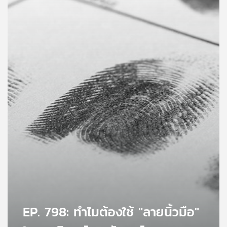
คุณ
เพลง
บทความ
ข่าว
และ
กิจกรรม
เกี่ยว
กับ
เรา
EP. 798: ทำไมต้องใช้ "ลายนิ้วมือ"