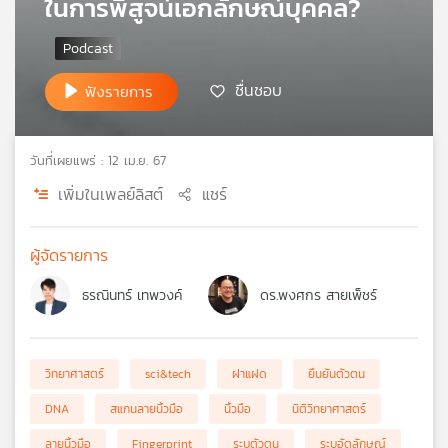
ในการพิสูจน์เอกลักษณ์บุคคล?
เครือ
ข่าย
วิทยุ
ไทย
ชื่นชอบ
ฟังรายการ
พี
บี
เอส
วันที่เผยแพร่ : 12 เม.ย. 67
เพิ่มในเพลย์ลิสต์
แชร์
แผนที่
วิทยุ
ผู้จัดรายการ
เครือ
ข่าย
ธรณินทร์ เทพวงค์
ดร.พงศกร สายเพ็ชร์
วิทยาศาสตร์
sci&tech
ฝาแฝด
ยืนยันตัวตน
DNA
สแกนลายนิ้วมือ
นิ้วมือ
นิติวิทยาศาสตร์
ลายนิ้วมือ
Fingerprint
ระบุตัวตน
ระบุอัตลักษณ์