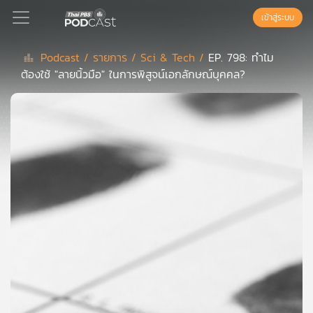
เข้าสู่ระบบ
Podcast /
รายการ /
Sci & Tech /
EP. 798: ทำไม
ต้องใช้ "ลายนิ้วมือ" ในการพิสูจน์เอกลักษณ์บุคคล?
Podcast
เพล
ย์
ลิ
สต์
แนะนำ
เพล
ย์
ลิ
สต์
ของ