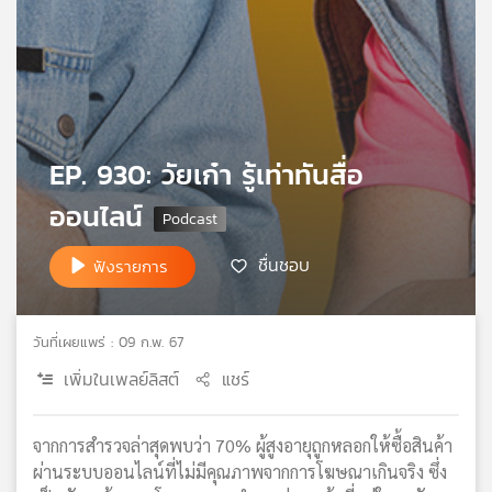
เครือ
ข่าย
วิทยุ
ไทย
พี
บี
EP. 930: วัยเก๋า รู้เท่าทันสื่อ
เอส
ออนไลน์
แผนที่
ชื่นชอบ
ฟังรายการ
วิทยุ
เครือ
ข่าย
วันที่เผยแพร่ : 09 ก.พ. 67
เพิ่มในเพลย์ลิสต์
แชร์
จากการสำรวจล่าสุดพบว่า 70% ผู้สูงอายุถูกหลอกให้ซื้อสินค้า
ผ่านระบบออนไลน์ที่ไม่มีคุณภาพจากการโฆษณาเกินจริง ซึ่ง