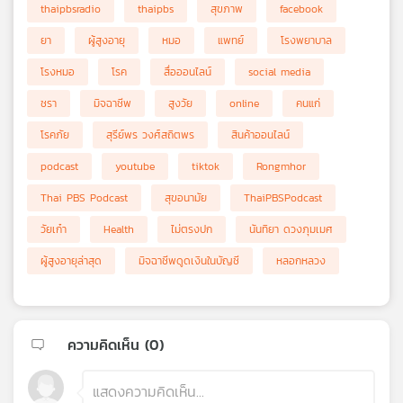
thaipbsradio
thaipbs
สุขภาพ
facebook
ยา
ผู้สูงอายุ
หมอ
แพทย์
โรงพยาบาล
โรงหมอ
โรค
สื่อออนไลน์
social media
ชรา
มิจฉาชีพ
สูงวัย
online
คนแก่
โรคภัย
สุรีย์พร วงศ์สถิตพร
สินค้าออนไลน์
podcast
youtube
tiktok
Rongmhor
Thai PBS Podcast
สุขอนามัย
ThaiPBSPodcast
วัยเก๋า
Health
ไม่ตรงปก
นันทิยา ดวงภุมเมศ
ผู้สูงอายุล่าสุด
มิจฉาชีพดูดเงินในบัญชี
หลอกหลวง
ความคิดเห็น (
0
)