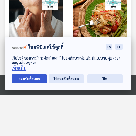
ไทยพีบีเอสใช้คุกกี้
EN
TH
EP. 934: โรคที่เกิดจากต่อม
EP. 935: ยาที่ได้จากอาหารคู่
ดาวน์โหลด Thai PBS Podcast Application
เว็บไซต์ของเรามีการจัดเก็บคุกกี้ โปรดศึกษาเพิ่มเติมที่นโยบายคุ้มครอง
ไทรอยด์
ครัวไทย
ข้อมูลส่วนบุคคล
เพิ่มเติม
โรงหมอ
โรงหมอ
ยอมรับทั้งหมด
ไม่ยอมรับทั้งหมด
ปิด
Ⓒ 2020 องค์การกระจายเสียงและแพร่ภาพสาธารณะแห่งประเทศไทย
ตอนที่เกี่ยวข้อง