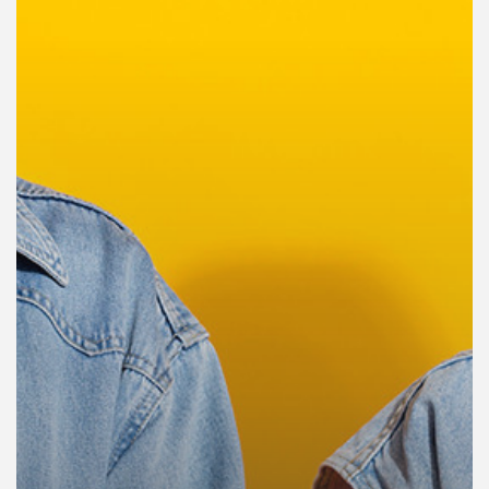
คุณ
เพลง
บทความ
ข่าว
และ
กิจกรรม
เกี่ยว
กับ
เรา