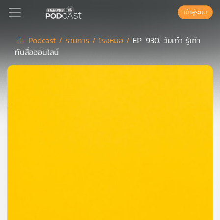
เข้าสู่ระบบ
Podcast /
รายการ /
โรงหมอ /
EP. 930: วัยเก๋า รู้เท่า
ทันสื่อออนไลน์
Podcast
เพล
ย์
ลิ
สต์
แนะนำ
เพล
ย์
ลิ
สต์
ของ