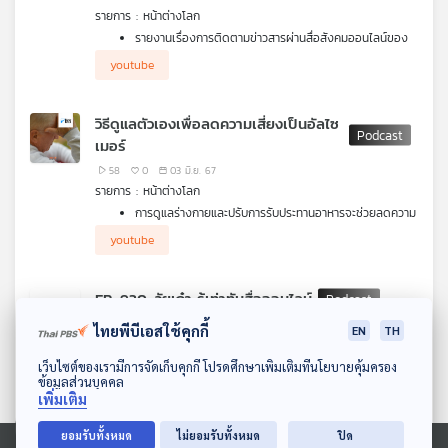
รายการ : หน้าต่างโลก
รายงานเรื่องการติดตามข่าวสารผ่านสื่อสังคมออนไลน์ของ
รอยเตอร์ส พบว่าสหรัฐฯ เป็นประเทศที่คนยอมจ่ายเงินสมัคร
youtube
สมาชิกกับสำนักข่าวมากที่สุด
รัฐแทสมาเนียของออสเตรเลียเปิดรับสมัครงานในตำแหน่ง
"แปลกๆ" หวังดึงนักท่องเที่ยว
วิธีดูแลตัวเองเพื่อลดความเสี่ยงเป็นอัลไซ
เมอร์
58
0
03 มิ.ย. 67
รายการ : หน้าต่างโลก
การดูแลร่างกายและปรับการรับประทานอาหารจะช่วยลดความ
เสี่ยงเป็นอัลไซเมอร์
youtube
Youtube และ TikTok ทดลองปรับรูปแบบคลิป หวังดึงส่วน
แบ่งการตลาดจากคู่แข่ง
EP. 930: วัยเก๋า รู้เท่าทันสื่อออนไลน์
81
1
09 ก.พ. 67
ไทยพีบีเอสใช้คุกกี้
EN
TH
รายการ : โรงหมอ
ดาวน์โหลด Thai PBS Podcast Application
จากการสำรวจล่าสุดพบว่า 70% ผู้สูงอายุถูกหลอกให้ซื้อสินค้าผ่าน
เว็บไซต์ของเรามีการจัดเก็บคุกกี้ โปรดศึกษาเพิ่มเติมที่นโยบายคุ้มครอง
ข้อมูลส่วนบุคคล
ระบบออนไลน์ที่ไม่มีคุณภาพจากการโฆษณาเกินจริง ซึ่งเป็นอัตราก้าว
youtube
เพิ่มเติม
กระโดดจากการสำรวจก่อนหน้าที่อยู่ในระดับ 30-40% และมีข้อมูลที่
น่าแปลกใจว่า ผู้สูงอายุในกรุงเทพมหานคร กับต่างจังหวัด มีอัตรา
ยอมรับทั้งหมด
ไม่ยอมรับทั้งหมด
ปิด
การถูกหลอกลวงในระดับใกล้เคียงกัน ทั้ง ๆ ที่คิดไว้ว่าผู้สูงอายุใน