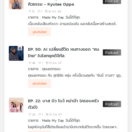
คิวธรรม - Kyutae Oppa
จริง ๆ เบื้องหลังอาจวุ่นวายมากกว่าที่คิด
เครือ
15
1
14 ก.ค. 68
ข่าย
รายการ : Made My Day วันนี้ดีที่สุด
วิทยุ
เบื้องหลังเสียงหัวเราะ อารมณ์ขบขัน และคลิปเนื้อหาสร้างสรรค์
ไทย
มากมายที่ถูกถ่ายทอดโดย Youtuber หนุ่มเกาหลีอารมณ์ดีอย่าง
การออกเดินทางตามหาสาเหตุและหาทางลบล้างทุกข์จึงเกิดขึ้น จาก
พี
youtuber
“Kyutae Oppa” ผู้ที่พาทุกคนไปพบเจอกับเรื่องราวสนุกสนาน
เส้นทางคำแนะนำจากเพื่อน ๆ จากหนังสือ หรือแม้แต่จากสื่อต่าง ๆ
บี
มากมาย แต่จะเกิดอะไรขึ้นหากวันนึงเสียงหัวเราะต่าง ๆ นั้นถูกพราก
ทันใดนั้นหนทางสว่างเล็ก ๆ ที่ส่องแสงเข้ามา กับหนทางที่ชื่อว่า
เอส
ไปด้วยความทุกข์ใจที่ไร้สาเหตุ
“ธรรมะ” แต่คงจะง่ายเกินไปหากคนวัยนี้จะเข้าไปสู่เส้นทางธรรม การ
EP. 50: AI เปลี่ยนชีวิต หนทางรอด "คน
ปรับตัว เรียนรู้ และค้นพบจึงเกิดขึ้น และ “ธรรมะ” นี่เอง ที่จะหล่อ
ไทย" ในโลกยุคดิจิทัล
เลี้ยงและเป็นแกนนำในส่วนหนึงของชีวิตให้กับเขาต่อไป
48
1
13 ธ.ค. 67
แผนที่
รายการ : คุยนอกกรอบ
วิทยุ
คุยนอกกรอบ กับ สุทธิชัย หยุ่น ครั้งนี้ชวนคุยกับ "ซันนี่ จาวลา" ยูทูป
เครือ
เบอร์ด้านเทคโนโลยี (เจ้าของช่อง Sunnylogy) กับภัยจากการถูก
youtuber
หลอกด้วยเทคโนโลยี วิธีป้องกันตนเองจากกลุ่มมิจฉาชีพ และบทบาท
ข่าย
ของเอไอ (AI) กับการเปลี่ยนชีวิตคนไทย ฟังได้ในรายการ คุยนอก
กรอบ ค่ะ
EP. 22: บาส บิว โบว์ หม่าม้า (ครอบครัว
ตัวบี)
26
1
21 ก.ย. 67
รายการ : Made My Day วันนี้ดีที่สุด
ในยุคปัจจุบันที่สื่อโซเชียลเข้ามามีบทบาทในชีวิตมากขึ้น โดยเฉพาะ