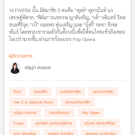
วง FIVERA นั้น มีสมาชิก 5 คนคือ “ตุลย์" ตุลานันท์ นร
เศรษฐ์พิศาล, "ฟิล์ม" ธนพรรษ ญาติเจริญ, "เต้" บดินทร์ ปิยะ
ธนะศิริกุล, "เป้" กมลพร หุ่นเจริญ และ "บุ้งกี๋" ระชา รักขะ
พันธ์ โดยพวกเขารวมตัวกันตั้งวงนี้เพื่อให้คนไทยเข้าถึงเพลง
โอเปร่ามากขึ้น ผ่านการร้องแบบ Pop Opera
ผู้จัดรายการ
ณัฏฐา ควรขจร
ศิลปะ
คอนเสิร์ต
ดนตรีคลาสสิก
เพลงคลาสสิก
Gen Z & Classical Music
นักดนตรีคลาสสิก
ณัฏฐา ควรขจร
วงออร์เคสตรา
Pop Opera
Fivera
ตุลานันท์ นรเศรษฐ์พิศาล
บดินทร์ ปิยะธนะศิริกุล
ระชา รักขะพันธ์
กมลพร หุ่นเจริญ
ธนพรรษ ญาติเจริญ