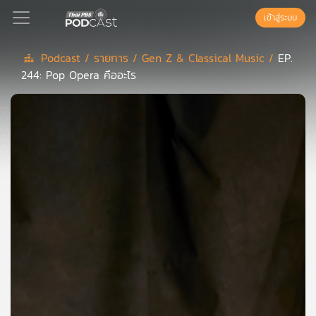
เข้าสู่ระบบ
Podcast /
รายการ /
Gen Z & Classical Music /
EP.
244: Pop Opera คืออะไร
Podcast
เพล
ย์
ลิ
สต์
แนะนำ
เพล
ย์
ลิ
สต์
ของ