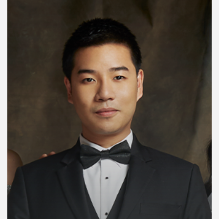
คุณ
เพลง
บทความ
ข่าว
และ
กิจกรรม
เกี่ยว
กับ
เรา