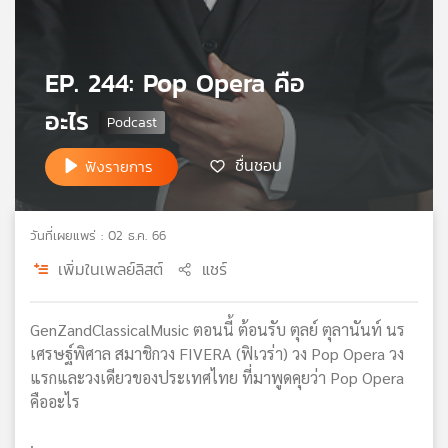
เครือ
ข่าย
วิทยุ
EP. 244: Pop Opera คือ
ไทย
พี
อะไร
บี
เอส
ชื่นชอบ
ฟังรายการ
แผนที่
วันที่เผยแพร่ : 02 ธ.ค. 66
วิทยุ
เพิ่มในเพลย์ลิสต์
แชร์
เครือ
ข่าย
GenZandClassicalMusic ตอนนี้ ต้อนรับ ตุลย์ ตุลานันท์ นร
เศรษฐ์พิศาล สมาชิกวง FIVERA (ฟิเวร่า) วง Pop Opera วง
แรกและวงเดียวของประเทศไทย ที่มาพูดคุยว่า Pop Opera
คืออะไร
.