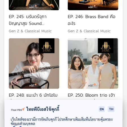
EP. 245: นรันดร์จุฑา
EP. 246: Brass Band คือ
ปัญญาสุข Sound
อะไร
Engineer สาวสวย
Gen Z & Classical Music
Gen Z & Classical Music
EP. 248: แนะนำ 6 นักโอโบ
EP. 250: Bloom trio เจ้า
ที่ไม่ควรพลาด
แม่เพลงอนิเมชั่น แห่ง
วงการเพลงคลาสสิกไทย
ไทยพีบีเอสใช้คุกกี้
Gen Z & Classical Music
Gen Z & Classical Music
EN
TH
ดาวน์โหลด Thai PBS Podcast Application
เว็บไซต์ของเรามีการจัดเก็บคุกกี้ โปรดศึกษาเพิ่มเติมที่นโยบายคุ้มครอง
ข้อมูลส่วนบุคคล