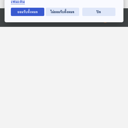
เพิ่มเติม
ตอนที่เกี่ยวข้อง
ยอมรับทั้งหมด
ไม่ยอมรับทั้งหมด
ปิด
Ⓒ 2020 องค์การกระจายเสียงและแพร่ภาพสาธารณะแห่งประเทศไทย
EP. 82: เปิดใจเรื่องหลังม่าน
EP. 358: Faust และตำนาน
กว่าจะเป็น กุ้ง สุธิราช x
การแลกวิญญาณกับปีศาจ
จิ้งหรีดขาว วงศ์เทวัญ
นักผจญเพลง Podcast
Gen Z & Classical Music