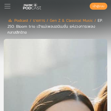
เข้าสู่ระบบ
Podcast /
รายการ /
Gen Z & Classical Music /
EP.
250: Bloom trio เจ้าแม่เพลงอนิเมชั่น แห่งวงการเพลง
Podcast
คลาสสิกไทย
เพล
ย์
ลิ
สต์
แนะนำ
เพล
ย์
ลิ
สต์
ของ