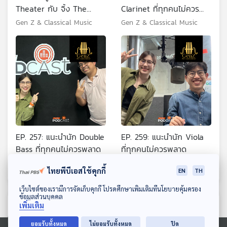
Theater กับ จิ้ง The
Clarinet ที่ทุกคนไม่ควร
Voice
พลาด
Gen Z & Classical Music
Gen Z & Classical Music
EP. 257: แนะนำนัก Double
EP. 259: แนะนำนัก Viola
Bass ที่ทุกคนไม่ควรพลาด
ที่ทุกคนไม่ควรพลาด
Gen Z & Classical Music
Gen Z & Classical Music
ไทยพีบีเอสใช้คุกกี้
EN
TH
ดาวน์โหลด Thai PBS Podcast Application
เว็บไซต์ของเรามีการจัดเก็บคุกกี้ โปรดศึกษาเพิ่มเติมที่นโยบายคุ้มครอง
ข้อมูลส่วนบุคคล
ตอนที่เกี่ยวข้อง
เพิ่มเติม
ยอมรับทั้งหมด
ไม่ยอมรับทั้งหมด
ปิด