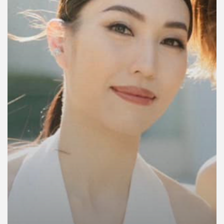
คุณ
เพลง
บทความ
ข่าว
และ
กิจกรรม
เกี่ยว
กับ
เรา