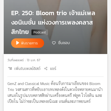
เครือ
EP. 250: Bloom trio เจ้าแม่เพล
ข่าย
วิทยุ
งอนิเมชั่น แห่งวงการเพลงคลาส
ไทย
พี
สิกไทย
บี
เอส
ชื่นชอบ
ฟังรายการ
แผนที่
วันที่เผยแพร่ : 13 ม.ค. 67
วิทยุ
เครือ
เพิ่มในเพลย์ลิสต์
แชร์
ข่าย
GenZ and Classical Music ต้อนรับการมาเยือนของ Bloom
Trio วงสามสาวที่หยิบเอาบทเพลงดังในดวงใจหลายคนมานำ
เสนอในรูปแบบคลาสสิกผ่านเครื่องดนตรี ฟลูต ไวโอลิน และ
เปียโน ไม่ว่าจะเป็นเพลงอนิเมะ เกมส์และภาพยนตร์