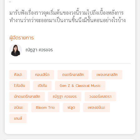
.
มารับฟังเรื่องราวจุดเริ่มต้นของวงนี้รวมไปถึงเบื้องหลังการ
ทำงานว่ากว่าจะออกมาเป็นงานชิ้นนึงมีขั้นตอนอย่างไรบ้าง
ผู้จัดรายการ
ณัฏฐา ควรขจร
ศิลปะ
คอนเสิร์ต
ดนตรีคลาสสิก
เพลงคลาสสิก
ไวโอลิน
เปียโน
Gen Z & Classical Music
นักดนตรีคลาสสิก
ณัฏฐา ควรขจร
วงออร์เคสตรา
อนิเมะ
Bloom Trio
ฟลูต
เพลงอนิเมะ
เกมส์