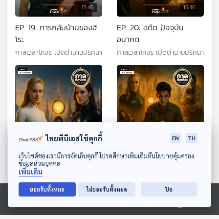
15:46
15:46
EP. 19: การกลับบ้านของฮิ
EP. 20: อดีต ปัจจุบัน
โระ
อนาคต
กาลเวลาโคจร เปิดตำนานปริศนา
กาลเวลาโคจร เปิดตำนานปริศนา
ไทยพีบีเอสใช้คุกกี้
EN
TH
15:46
15:46
ดาวน์โหลด Thai PBS Podcast Application
เว็บไซต์ของเรามีการจัดเก็บคุกกี้ โปรดศึกษาเพิ่มเติมที่นโยบายคุ้มครอง
EP. 21: ผู้หญิงในคราบ
EP. 22: ผู้หญิงที่ปกป้อง
ข้อมูลส่วนบุคคล
เพิ่มเติม
นักบุญ
ประวัติศาสตร์
กาลเวลาโคจร เปิดตำนานปริศนา
กาลเวลาโคจร เปิดตำนานปริศนา
ยอมรับทั้งหมด
ไม่ยอมรับทั้งหมด
ปิด
Ⓒ 2020 องค์การกระจายเสียงและแพร่ภาพสาธารณะแห่งประเทศไทย