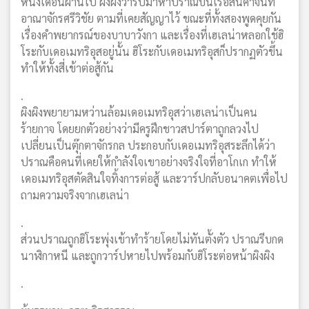
หนึ่งเดือนผ่านไป ผิงผิงวาร์ปมาหาปราณบนเรือสินค้าจีนที่
อาณาจักรศรีวิชัย ตามที่เคยสัญญาไว้ ขณะที่ทั้งสองพูดคุยกัน
เรื่องคำพยากรณ์ของบาบาวังกา และเรื่องที่เฮเลน่าหลอกใช้ฮิ
โระกับเดอเมทริอุสอยู่นั้น ฮิโระกับเดอเมทริอุสก็ปรากฏตัวขึ้น
ทำให้ทั้งสี่เข้าต่อสู้กัน
.
ผิงผิงพยายามหว่านล้อมเดอเมทริอุสว่าเฮเลน่าเป็นคน
ร้ายกาจ โดยยกตัวอย่างว่ามีครูฝึกชาวสปาร์ตาถูกลวงไป
เปลี่ยนเป็นตุ๊กตาจักรกล ประกอบกับเดอเมทริอุสระลึกได้ว่า
ปราณคือคนที่เคยให้กำลังใจเขาอย่างจริงใจที่อาโกเก ทำให้
เดอเมทริอุสตัดสินใจทิ้งการต่อสู้ และวาร์ปกลับอนาคตเพื่อไป
ถามความจริงจากเฮเลน่า
.
ส่วนปราณถูกฮิโระพุ่งเข้าทำร้ายโดยไม่ทันตั้งตัว ปราณรีบกด
นาฬิกาหนี และถูกวาร์ปหายไปพร้อมกับฮิโระต่อหน้าผิงผิง
.