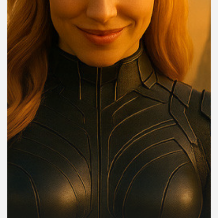
คุณ
เพลง
บทความ
ข่าว
และ
กิจกรรม
เกี่ยว
กับ
เรา