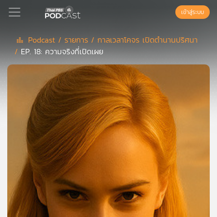
เข้าสู่ระบบ
Podcast /
รายการ /
กาลเวลาโคจร เปิดตำนานปริศนา
/
EP. 18: ความจริงที่เปิดเผย
Podcast
เพล
ย์
ลิ
สต์
แนะนำ
เพล
ย์
ลิ
สต์
ของ