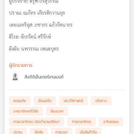
ผู้บรรยาย: ดรุฑ ถิรสุวรรณ
ปราณ: ณภัทร เกียรติกวานกุล
เดอเมทริอุส: ภชากร แก้วรัตนากร
ฮิโระ: จักรรัตน์ ศรีรักษ์
ผิงผิง: นพวรรณ เหมะบุตร
ผู้จัดรายการ
สิ่งดีดีเอ็นเตอร์เทนเมนท์
ผจญภัย
ย้อนอดีต
ประวัติศาสตร์
เดินทาง
อาณาจักรศรีวิชัย
ย้อนเวลา
กาลเวลาโคจร เปิดตำนานปริศนา
กาลเวลาโคจร
อาโนครอน
ปราณ
ลึกลับ
กาลเวลา
เรือสินค้าจีน