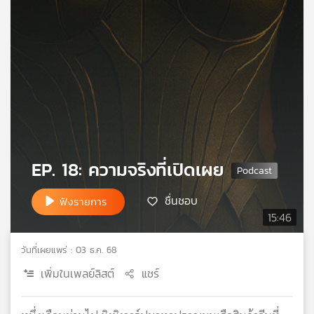
เครือ
ข่าย
วิทยุ
ไทย
พี
บี
เอส
แผนที่
EP. 18: ความจริงที่เปิดเผย
วิทยุ
เครือ
ชื่นชอบ
ฟังรายการ
ข่าย
15:46
วันที่เผยแพร่ : 03 ธ.ค. 68
เพิ่มในเพลย์ลิสต์
แชร์