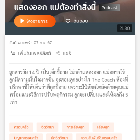
แสดงออก แม่ต้องทำสิ่งนี้
เครือ
ข่าย
ชื่นชอบ
วิทยุ
ฟังรายการ
ไทย
21:30
พี
บี
วันที่เผยแพร่ : 07 ก.ย. 67
เอส
เพิ่มในเพลย์ลิสต์
แชร์
แผนที่
ลูกสาววัย 14 ปี เป็นเด็กขี้อาย ไม่กล้าแสดงออก แม่อยากให้
วิทยุ
ลูกมีความมั่นใจมากขึ้น จะสอนลูกอย่างไร The Coach ห้องที่
เครือ
ปรึกษาชี้ให้เห็นว่าที่ลูกขี้อาย เพราะมีนิสัยสไตล์คล้ายคุณแม่
ข่าย
พร้อมแนะวิธีการปรับพฤติกรรม ลูกจะเปลี่ยนและให้ผลถึง 5
เท่า
ครอบครัว
จิตวิทยา
การเลี้ยงลูก
เลี้ยงลูก
ปัญหาครอบครัว
นักจิตวิทยา
ความสัมพันธ์ในครอบครัว