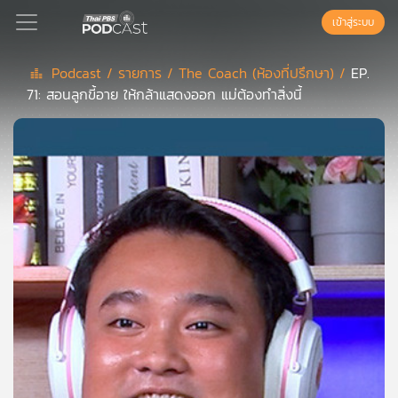
เข้าสู่ระบบ
Podcast /
รายการ /
The Coach (ห้องที่ปรึกษา) /
EP.
71: สอนลูกขี้อาย ให้กล้าแสดงออก แม่ต้องทำสิ่งนี้
Podcast
เพล
ย์
ลิ
สต์
แนะนำ
เพล
ย์
ลิ
สต์
ของ