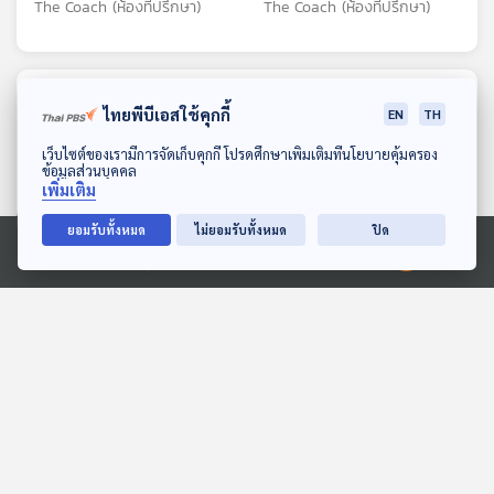
The Coach (ห้องที่ปรึกษา)
The Coach (ห้องที่ปรึกษา)
ตอนที่เกี่ยวข้อง
ไทยพีบีเอสใช้คุกกี้
EN
TH
ดาวน์โหลด Thai PBS Podcast Application
เว็บไซต์ของเรามีการจัดเก็บคุกกี้ โปรดศึกษาเพิ่มเติมที่นโยบายคุ้มครอง
ข้อมูลส่วนบุคคล
เพิ่มเติม
ยอมรับทั้งหมด
ไม่ยอมรับทั้งหมด
ปิด
Ⓒ 2020 องค์การกระจายเสียงและแพร่ภาพสาธารณะแห่งประเทศไทย
21:30
21:30
EP. 1210: ดิ่งจนแยกไม่ออก
EP. 115: "บ้านรกรุงรัง"
เครียด วิตกกังวล ซึมเศร้า
กำลังบอกอะไรกับใจเรา? -
หรือแค่เราคิดมากไปเอง?
แมวบิน นักจัดระเบียบบ้าน
โรงหมอ
Made My Day วันนี้ดีที่สุด