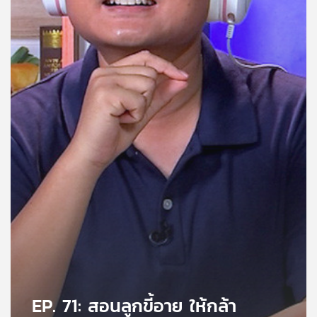
คุณ
เพลง
บทความ
ข่าว
และ
กิจกรรม
เกี่ยว
กับ
เรา
EP. 71: สอนลูกขี้อาย ให้กล้า