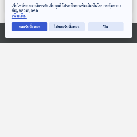
เที่ยวมีเรื่อง กับหมอบัญชา
เที่ยวมีเรื่อง กับหมอบัญชา
ดาวน์โหลด Thai PBS Podcast Application
เว็บไซต์ของเรามีการจัดเก็บคุกกี้ โปรดศึกษาเพิ่มเติมที่นโยบายคุ้มครอง
ข้อมูลส่วนบุคคล
เพิ่มเติม
ตอนที่เกี่ยวข้อง
ยอมรับทั้งหมด
ไม่ยอมรับทั้งหมด
ปิด
Ⓒ 2020 องค์การกระจายเสียงและแพร่ภาพสาธารณะแห่งประเทศไทย
25:17
25:17
EP. 304: ทีโพโกลดินแดน
"เมืองฉางซา" ประวัติศาสตร์
แห่งลำน้ำสายเล็ก
3,000 ปี เมืองที่เคยเกือบ
ถูกลบออกจากแผนที่โลก
หลบมุมอ่าน
Back To Basics