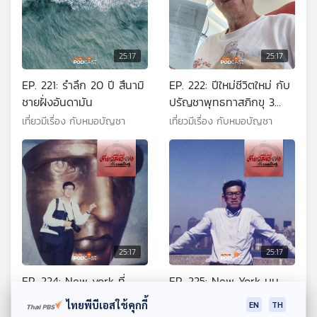
25:17
25:17
EP. 221: รำลึก 20 ปี สึนามิ
EP. 222: ปีใหม่ชีวิตใหม่ กับ
ชายฝั่งอันดามัน
ปรัญชาพุทธทาสภิกขุ 3
กรอบ 12 เครื่องราง
เที่ยวมีเรื่อง กับหมอบัญชา
เที่ยวมีเรื่อง กับหมอบัญชา
25:17
25:17
EP. 224: New york ที่
EP. 225: New York บน
wall street เทพีเสรีภาพ
Broadway ถึง 5th
ไทยพีบีเอสใช้คุกกี้
EN
TH
และ World Trade Center
Avenue