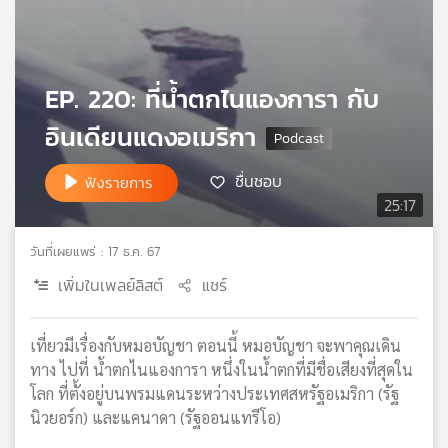
เครือ
ข่าย
วิทยุ
ไทย
EP. 220: ที่น้ำตกไนแองการา กับ
พี
อินเดียนแดงอเมริกา
บี
เอส
ชื่นชอบ
ฟังรายการ
25:17
แผนที่
วิทยุ
วันที่เผยแพร่ : 17 ธ.ค. 67
เครือ
เพิ่มในเพลย์ลิสต์
แชร์
ข่าย
เที่ยวมีเรื่องกับหมอบัญชา ตอนนี้ หมอบัญชา จะพาคุณเดิน
ทาง ไปที่ น้ำตกไนแองการา หนึ่งในน้ำตกที่มีชื่อเสียงที่สุดใน
โลก ที่ตั้งอยู่บนพรมแดนระหว่างประเทศสหรัฐอเมริกา (รัฐ
นิวยอร์ก) และแคนาดา (รัฐออนแทรีโอ)