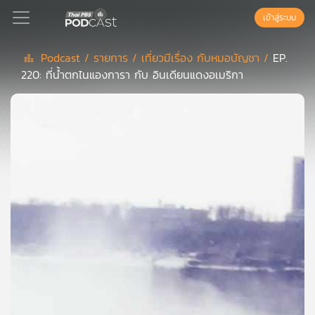
เข้าสู่ระบบ
Podcast /
รายการ /
เที่ยวมีเรื่อง กับหมอบัญชา /
EP.
220: ที่น้ำตกไนแองการา กับ อินเดียนแดงอเมริกา
Podcast
เพล
ย์
ลิ
สต์
แนะนำ
เพล
ย์
ลิ
สต์
ของ