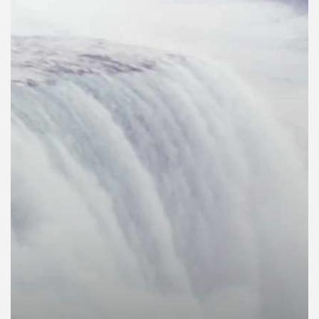
คุณ
เพลง
บทความ
ข่าว
และ
กิจกรรม
เกี่ยว
กับ
เรา