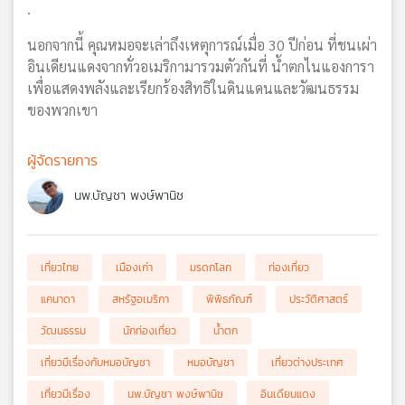
.
นอกจากนี้ คุณหมอจะเล่าถึงเหตุการณ์เมื่อ 30 ปีก่อน ที่ชนเผ่า
อินเดียนแดงจากทั่วอเมริกามารวมตัวกันที่ น้ำตกไนแองการา
เพื่อแสดงพลังและเรียกร้องสิทธิในดินแดนและวัฒนธรรม
ของพวกเขา
ผู้จัดรายการ
นพ.บัญชา พงษ์พานิช
เที่ยวไทย
เมืองเก่า
มรดกโลก
ท่องเที่ยว
แคนาดา
สหรัฐอเมริกา
พิพิธภัณฑ์
ประวัติศาสตร์
วัฒนธรรม
นักท่องเที่ยว
น้ำตก
เที่ยวมีเรื่องกับหมอบัญชา
หมอบัญชา
เที่ยวต่างประเทศ
เที่ยวมีเรื่อง
นพ.บัญชา พงษ์พานิช
อินเดียนแดง