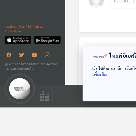
ดาวน์โหลด Thai PBS Podcast
Application
ตอนถัดไป
ไทยพีบีเอสใช
Ⓒ 2020 องค์การกระจายเสียงและแพร่ภาพ
เว็บไซต์ของเรามีการจัดเก็
สาธารณะแห่งประเทศไทย
เพิ่มเติม
28:53
EP. 73: Visual
Thinking ห้องเรียน
เห็นความคิด
The Active Podcast