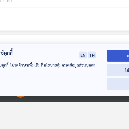
้คุกกี้
EN
TH
ย
บคุกกี้ โปรดศึกษาเพิ่มเติมที่นโยบายคุ้มครองข้อมูลส่วนบุคคล
ไม
28:53
28:53
2
00:00:00
00:00:00
EP. 74: “อำนาจ”
EP. 75: แก้วิกฤต หนี้
EP. 76: กฎหมา
กระดุมเม็ดแรกแก้การ
สินชาวนา
ร่า ตามหา ควา
ศึกษา
หมายครอบครัว
The Active Podcast
The Active Podcast
The Active Pod