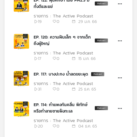
EP. 122: ฝุ่นศึกษา เมื่อ PM2.5 มี
เครือ
ทั้งดีและแย่
ข่าย
รายการ : The Active Podcast
วิทยุ
19
0
29 ม.ค. 66
ไทย
พี
EP. 120: ความฝันเล็ก ๆ จากเด็ก
บี
ถึงผู้ใหญ่
เอส
รายการ : The Active Podcast
17
0
15 ม.ค. 66
แผนที่
EP. 117: บางปะกง น้ำลดขยะผุด
วิทยุ
รายการ : The Active Podcast
เครือ
31
0
25 ธ.ค. 65
ข่าย
EP. 114: กำแพงกันคลื่น พิทักษ์
หรือทำลายชายฝั่งทะเล
รายการ : The Active Podcast
20
0
04 ธ.ค. 65