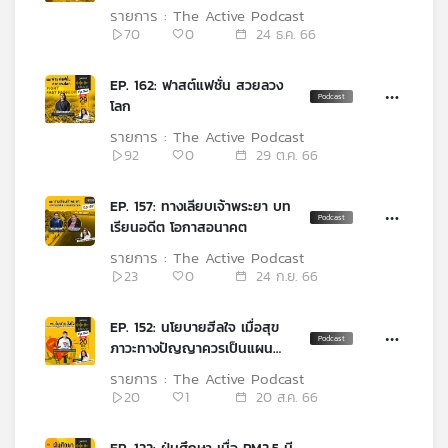
คุณ
รายการ : The Active Podcast
70
0
24 ธ.ค. 66
เพลง
EP. 162: ฟาสต์แฟชั่น สวยลวง
โลก
รายการ : The Active Podcast
92
0
29 ต.ค. 66
บทความ
EP. 157: ทางเลียบเจ้าพระยา บท
เรียนอดีต โอกาสอนาคต
ข่าว
และ
รายการ : The Active Podcast
กิจกรรม
23
0
24 ก.ย. 66
EP. 152: นโยบายฮีลใจ เมื่อสุข
ภาวะทางปัญญาควรเป็นแผน
เกี่ยว
พัฒนาชาติ
กับ
รายการ : The Active Podcast
เรา
20
1
20 ส.ค. 66