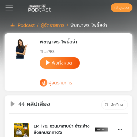
เข้าสู่ระบบ
Podcast /
ผู้จัดรายการ /
พิชญาพร โพธิ์สง่า
Podcast
พิชญาพร โพธิ์สง่า
ThaiPBS
เพล
ย์
ฟังทั้งหมด
ลิ
สต์
ผู้จัดรายการ
แนะนำ
44 คลิปเสียง
จัดเรียง
เพล
ย์
ลิ
สต์
EP. 170: ชวนมาอาบป่า ชำระล้าง
ของ
สิ่งสกปรกทางใจ