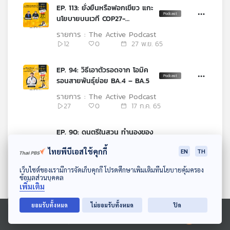
EP. 113: ยั่งยืนหรือฟอกเขียว แกะ
นโยบายบนเวที COP27-
ยุทธศาสตร์ BCG
รายการ : The Active Podcast
12
0
27 พ.ย. 65
EP. 94: วิธีเอาตัวรอดจาก โอมิค
รอนสายพันธุ์ย่อย BA.4 – BA.5
รายการ : The Active Podcast
27
0
17 ก.ค. 65
EP. 90: ดนตรีในสวน ทำนองของ
เมืองสร้างสรรค์
ไทยพีบีเอสใช้คุกกี้
EN
TH
รายการ : The Active Podcast
16
0
19 มิ.ย. 65
ดาวน์โหลด Thai PBS Podcast Application
เว็บไซต์ของเรามีการจัดเก็บคุกกี้ โปรดศึกษาเพิ่มเติมที่นโยบายคุ้มครอง
ข้อมูลส่วนบุคคล
เพิ่มเติม
EP. 88: พลังผู้บริโภค ปกป้อง
สัตว์น้ำวัยอ่อน
ยอมรับทั้งหมด
ไม่ยอมรับทั้งหมด
ปิด
รายการ : The Active Podcast
Ⓒ 2020 องค์การกระจายเสียงและแพร่ภาพสาธารณะแห่งประเทศไทย