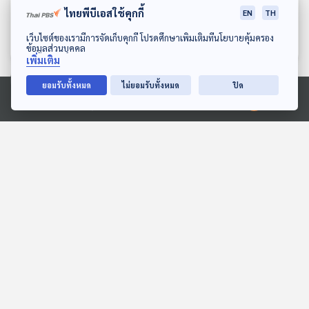
ไทยพีบีเอสใช้คุกกี้
อะไรเข้าไปในปอด ในวันที่ฝุ่น
งาน แพทย์ชายแดนจะรักษา
EN
TH
คลุมเมือง
สมดุลได้อย่างไร
The Active Podcast
The Active Podcast
ดาวน์โหลด Thai PBS Podcast Application
เว็บไซต์ของเรามีการจัดเก็บคุกกี้ โปรดศึกษาเพิ่มเติมที่นโยบายคุ้มครอง
ข้อมูลส่วนบุคคล
เพิ่มเติม
ยอมรับทั้งหมด
ไม่ยอมรับทั้งหมด
ปิด
ตอนที่เกี่ยวข้อง
Ⓒ 2020 องค์การกระจายเสียงและแพร่ภาพสาธารณะแห่งประเทศไทย
30:05
30:05
EP. 67: กกต. "เปลี่ยน"
EP. 5: "โดนัลด์ ทรัมป์" ใช้
บัตรเลือกตั้งใหม่ "ไร้เลขต้น
ภาษีบีบบังคับ หมดเวลา
ขั้ว" ลงคะแนนลับ ?
ทวิภาคี "ไทย - กัมพูชา"
ตอบโจทย์
ตอบโจทย์