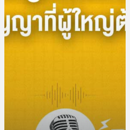
คุณ
เพลง
บทความ
ข่าว
และ
กิจกรรม
เกี่ยว
กับ
เรา