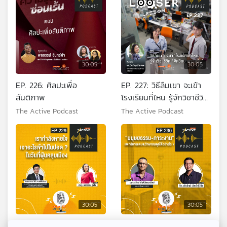
30:05
30:05
EP. 226: ศิลปะเพื่อ
EP. 227: วิธีลืมเขา จะเข้า
สันติภาพ
โรงเรียนที่ไหน รู้จักวิชาชีวิต
จิตวิทยาความรัก
The Active Podcast
The Active Podcast
30:05
30:05
EP. 229: เรากำลังหายใจเอา
EP. 230: มนุษยธรรม-ภาระ