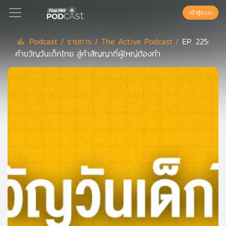
เข้าสู่ระบบ
Podcast /
รายการ /
The Active Podcast /
EP. 225:
คำขวัญวันเด็กไทย สู่คำสัญญาที่ผู้ใหญ่ต้องทำ
Podcast
เพล
ย์
ลิ
สต์
แนะนำ
เพล
ย์
ลิ
สต์
ของ