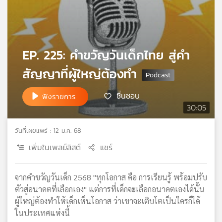
เครือ
ข่าย
วิทยุ
ไทย
EP. 225: คำขวัญวันเด็กไทย สู่คำ
พี
บี
สัญญาที่ผู้ใหญ่ต้องทำ
เอส
ชื่นชอบ
ฟังรายการ
30:05
แผนที่
วิทยุ
วันที่เผยแพร่ : 12 ม.ค. 68
เครือ
ข่าย
เพิ่มในเพลย์ลิสต์
แชร์
จากคำขวัญวันเด็ก 2568 "ทุกโอกาส คือ การเรียนรู้ พร้อมปรับ
ตัวสู่อนาคตที่เลือกเอง" แต่การที่เด็กจะเลือกอนาคตเองได้นั้น
ผู้ใหญ่ต้องทำให้เด็กเห็นโอกาส ว่าเขาจะเติบโตเป็นใครก็ได้
ในประเทศแห่งนี้