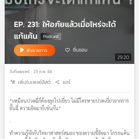
เครือ
ข่าย
วิทยุ
EP. 231: ให้อภัยแล้วเมื่อไหร่จะได้
ไทย
แก้แค้น
พี
บี
เอส
ชื่นชอบ
ฟังรายการ
29:20
แผนที่
วันที่เผยแพร่ : 23 ก.พ. 68
วิทยุ
เพิ่มในเพลย์ลิสต์
แชร์
เครือ
ข่าย
“เหมือนปวดฉี่ก็ต้องลุกไปเยี่ยว ไม่มีใครหายปวดเยี่ยวจากการ
อั้นฉี่ ความอิจฉาก็เช่นกัน”
.
ทำความรู้จักกับวิทยาศาสตร์สมอง ของความขี้อิจฉา โกรธแค้น