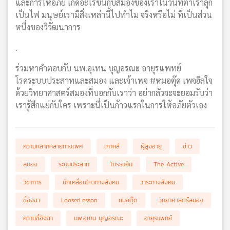
และการให้อภัย เกิดอะไรขึ้นกับสมองของเราในวันที่ตาเราลุก
เป็นไฟ มนุษย์เรามีสิ่งเหล่านี้ไปทำไม จริงหรือไม่ ที่เป็นส่วน
หนึ่งของวิวัฒนาการ
.
ร่วมหาคำตอบกับ นพ.อุเทน บุญอรณะ อายุรแพทย์
โรคระบบประสาทและสมอง และเจ้าเพจ #หมอตุ๊ด เพจฮีลใจ
ด้วยวิทยาศาสตร์สมองที่บอกกับเราว่า อย่ากลัวจะจะยอมรับว่า
เรารู้สึกแย่กับใคร เพราะนี่เป็นก้าวแรกในการให้อภัยตัวเอง
ความหลากหลายทางเพศ
เกาหลี
ผู้สูงอายุ
ข่าว
สมอง
ระบบประสาท
โกรธแค้น
The Active
วิชาการ
นักเคลื่อนไหวทางสังคม
วาระทางสังคม
ขี้อิจฉา
LooserLesson
หมอตุ๊ด
วิทยาศาสตร์สมอง
ความขี้อิจฉา
นพ.อุเทน บุญอรณะ
อายุรแพทย์