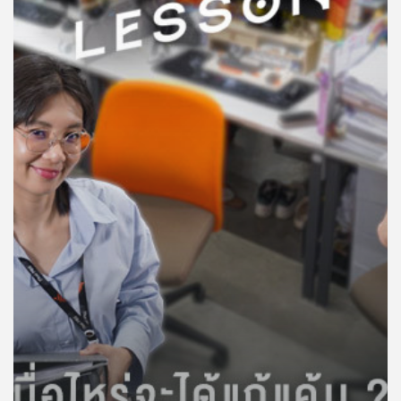
คุณ
เพลง
บทความ
ข่าว
และ
กิจกรรม
เกี่ยว
กับ
เรา