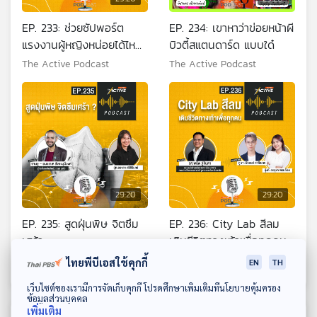
EP. 233: ช่วยซัปพอร์ต
EP. 234: เขาหาว่าข่อยหน้าผี
แรงงานผู้หญิงหน่อยได้ไหม
บิวตี้สแตนดาร์ด แบบใด๋
คะ
The Active Podcast
The Active Podcast
29:20
29:20
EP. 235: สูดฝุ่นพิษ จิตซึม
EP. 236: City Lab สีลม
เศร้า
เติมชีวิตทางเท้าเพื่อทุกคน
The Active Podcast
The Active Podcast
ไทยพีบีเอสใช้คุกกี้
EN
TH
ดาวน์โหลด Thai PBS Podcast Application
เว็บไซต์ของเรามีการจัดเก็บคุกกี้ โปรดศึกษาเพิ่มเติมที่นโยบายคุ้มครอง
ข้อมูลส่วนบุคคล
เพิ่มเติม