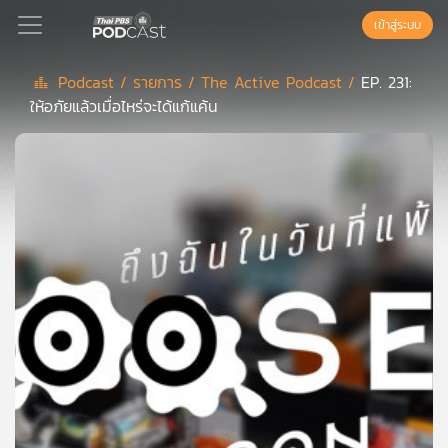
เข้าสู่ระบบ
Podcast /
รายการ /
The Active Podcast /
EP. 231:
ให้อภัยแล้วเมื่อไหร่จะได้แก้แค้น
Podcast
เพล
ย์
ลิ
สต์
แนะนำ
เพล
ย์
ลิ
สต์
ของ