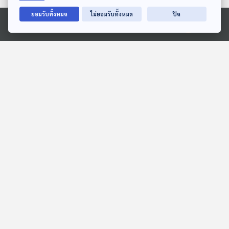
ตอนที่เกี่ยวข้อง
ยอมรับทั้งหมด
ไม่ยอมรับทั้งหมด
ปิด
Ⓒ 2020 องค์การกระจายเสียงและแพร่ภาพสาธารณะแห่งประเทศไทย
29:20
29:20
EP. 83: คนไทยไหวหรือไม่ ?
EP. 260: ภูมิใจไทย-
"ขึ้น VAT เป็น 10% - ขยาย
ประชาชน เบียดแย่งที่ 1|
เพดานหนี้"
หลังเลือกตั้งการเมืองไทยไป
ตอบโจทย์
คุยให้คิด
ทางไหน | วาทะกรรม "ไม่รัก
ชาติ"