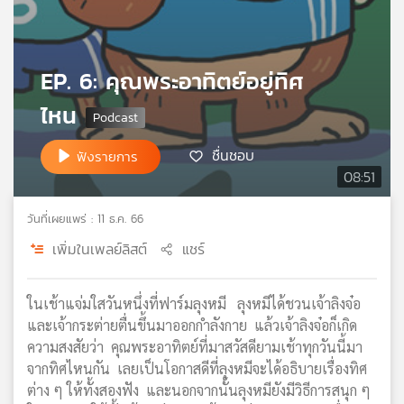
เครือ
ข่าย
วิทยุ
EP. 6: คุณพระอาทิตย์อยู่ทิศ
ไทย
พี
ไหน
บี
เอส
ชื่นชอบ
ฟังรายการ
08:51
แผนที่
วันที่เผยแพร่ : 11 ธ.ค. 66
วิทยุ
เครือ
เพิ่มในเพลย์ลิสต์
แชร์
ข่าย
ในเช้าแจ่มใสวันหนึ่งที่ฟาร์มลุงหมี ลุงหมีได้ชวนเจ้าลิงจ๋อ
และเจ้ากระต่ายตื่นขึ้นมาออกกำลังกาย แล้วเจ้าลิงจ๋อก็เกิด
ความสงสัยว่า คุณพระอาทิตย์ที่มาสวัสดียามเช้าทุกวันนี้มา
จากทิศไหนกัน เลยเป็นโอกาสดีที่ลุงหมีจะได้อธิบายเรื่องทิศ
ต่าง ๆ ให้ทั้งสองฟัง และนอกจากนั้นลุงหมียังมีวิธีการสนุก ๆ