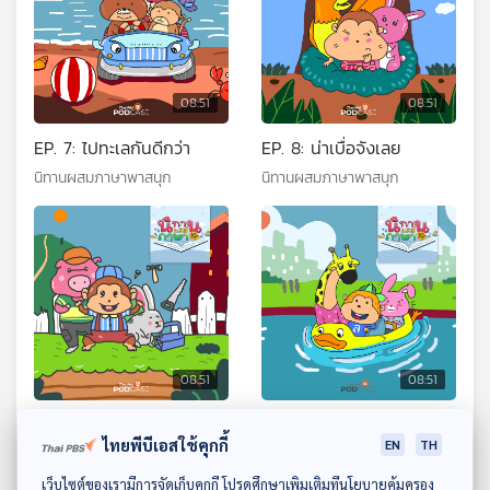
08:51
08:51
EP. 7: ไปทะเลกันดีกว่า
EP. 8: น่าเบื่อจังเลย
นิทานผสมภาษาพาสนุก
นิทานผสมภาษาพาสนุก
08:51
08:51
EP. 9: คนละไม้คนละมือ
EP. 10: ในสวนสาธารณะ
ไทยพีบีเอสใช้คุกกี้
EN
TH
นิทานผสมภาษาพาสนุก
นิทานผสมภาษาพาสนุก
ดาวน์โหลด Thai PBS Podcast Application
เว็บไซต์ของเรามีการจัดเก็บคุกกี้ โปรดศึกษาเพิ่มเติมที่นโยบายคุ้มครอง