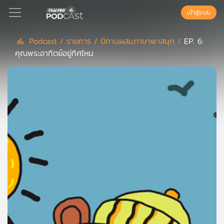
เข้าสู่ระบบ
Podcast /
รายการ /
นิทานผสมภาษาพาสนุก /
EP. 6:
คุณพระอาทิตย์อยู่ทิศไหน
Podcast
เพล
ย์
ลิ
สต์
แนะนำ
เพล
ย์
ลิ
สต์
ของ