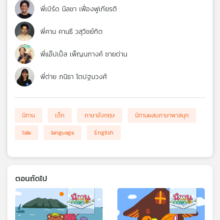
พี่เบิร์ด นีลชา เฟื่องฟูเกียรติ
พี่คาน คานธี วสุวิชย์กิต
พี่แอ๊ปเปิ้ล เพ็ญนภางค์ ชายด่าน
พี่ต่าย ภนิธา โตปฐมวงศ์
นิทาน
เด็ก
ภาษาอังกฤษ
นิทานผสมภาษาพาสนุก
tale
language
English
ตอนถัดไป