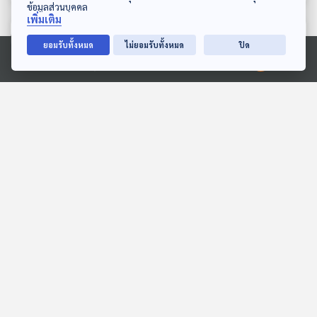
ข้อมูลส่วนบุคคล
เพิ่มเติม
ตอนที่เกี่ยวข้อง
ยอมรับทั้งหมด
ไม่ยอมรับทั้งหมด
ปิด
Ⓒ 2020 องค์การกระจายเสียงและแพร่ภาพสาธารณะแห่งประเทศไทย
08:51
08:51
EP. 1977: ม้าลายก็มีบัตร
EP. 230: เขียดกับปาด
ประชาชนนะ
ญาติต่างขั้ว
พระอาทิตย์ยิ้มแฉ่ง
นานาสัตว์สารพัดเสียง