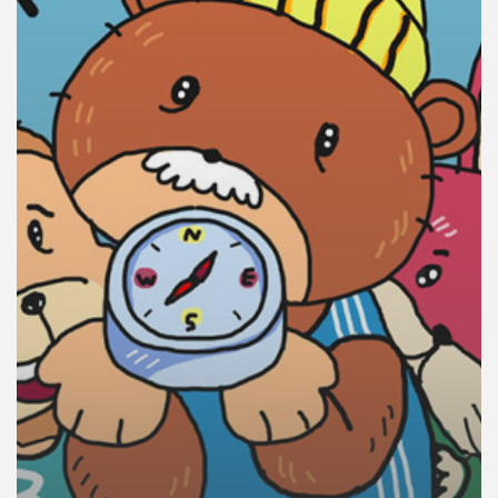
คุณ
เพลง
บทความ
ข่าว
และ
กิจกรรม
เกี่ยว
กับ
เรา