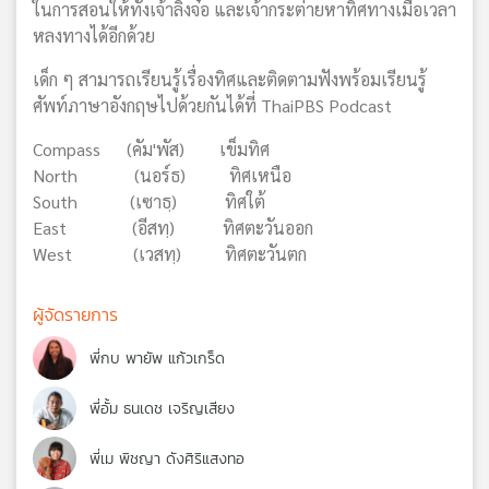
ในการสอนให้ทั้งเจ้าลิงจ๋อ และเจ้ากระต่ายหาทิศทางเมื่อเวลา
หลงทางได้อีกด้วย
เด็ก ๆ สามารถเรียนรู้เรื่องทิศและติดตามฟังพร้อมเรียนรู้
ศัพท์ภาษาอังกฤษไปด้วยกันได้ที่ ThaiPBS Podcast
Compass (คัม'พัส) เข็มทิศ
North (นอร์ธ) ทิศเหนือ
South (เซาธฺ) ทิศใต้
East (อีสทฺ) ทิศตะวันออก
West (เวสทฺ) ทิศตะวันตก
ผู้จัดรายการ
พี่กบ พายัพ แก้วเกร็ด
พี่อั้ม ธนเดช เจริญเสียง
พี่เม พิชญา ดังศิริแสงทอ