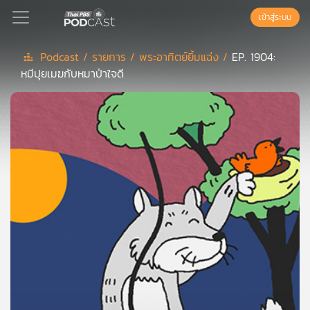
เข้าสู่ระบบ
Podcast /
รายการ /
พระอาทิตย์ยิ้มแฉ่ง /
EP. 1904:
หมีปุยเมฆกับหมาป่าใจดี
Podcast
เพล
ย์
ลิ
สต์
แนะนำ
เพล
ย์
ลิ
สต์
ของ