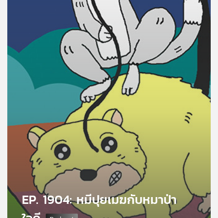
คุณ
เพลง
บทความ
ข่าว
และ
กิจกรรม
เกี่ยว
กับ
เรา
EP. 1904: หมีปุยเมฆกับหมาป่า
ใจดี