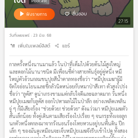
เครือ
ชื่นชอบ
ข่าย
ฟังรายการ
วิทยุ
27:15
ไทย
พี
วันที่เผยแพร่ : 23 มิ.ย. 68
บี
เพิ่มในเพลย์ลิสต์
แชร์
เอส
กาลครั้งหนึ่งนานมาแล้ว ในป่าที่เต็มไปด้วยต้นไม้สูงใหญ่
แผนที่
และดอกไม้นานาชนิด มีเพื่อนซี้ต่างสายพันธุ์อยู่คู่หนึ่ง หมี
วิทยุ
ใหญ่ตัวอ้วนกลมขนปุยสีน้ำตาลทองชื่อว่า “หมีปุยเมฆ"ผู้มี
เครือ
จิตใจอ่อนโยนและขี้กลัวนิดหน่อยกับหมาป่าสีเทา ตัวสูงโปร่ง
ข่าย
ชื่อว่า "ลูคัส" ดูน่าเกรงขามแต่กลับใจดีและฉลาดมาก วันหนึ่ง
หมีปุยเมฆกับลูคัส ออกไปหาผลไม้ในป่าลึก อย่างเพลิดเพลิน
จู่ ๆ ก็มีเสียงร้อง "ช่วยด้วย! ช่วยด้วย" ดังแว่วมา หมีปุยเมฆตัว
สั่นเล็กน้อย ทั้งคู่เดินตามเสียงร้องไปเรื่อย ๆ จนกระทั่งเจอลูก
นกตัวหนึ่งตกลงมาจากรังนอนร้องโหยหวนอยู่บนพื้นดิน ปีก
เล็ก ๆ ของมันดูเหมือนจะเจ็บหมีปุยเมฆจึงรีบเข้าไปดู ทั้งสอง