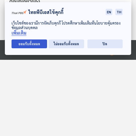
ตอนที่เกี่ยวข้อง
ไทยพีบีเอสใช้คุกกี้
EN
TH
ดาวน์โหลด Thai PBS Podcast Application
เว็บไซต์ของเรามีการจัดเก็บคุกกี้ โปรดศึกษาเพิ่มเติมที่นโยบายคุ้มครอง
ข้อมูลส่วนบุคคล
เพิ่มเติม
ยอมรับทั้งหมด
ไม่ยอมรับทั้งหมด
ปิด
Ⓒ 2020 องค์การกระจายเสียงและแพร่ภาพสาธารณะแห่งประเทศไทย
27:15
27:15
EP. 126: ณัฐณรีย์​ พวง
EP. 179: กาญจ์พิชญา นิล
พันธ์ | รอบ 10.00 | วันเด็ก
บดี | รอบ 14.00 | วันเด็ก
2569
2569
Podcaster ตัวน้อย
Podcaster ตัวน้อย