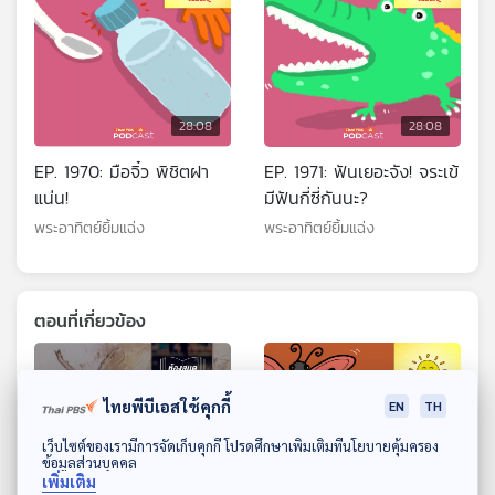
28:08
28:08
EP. 1970: มือจิ๋ว พิชิตฝา
EP. 1971: ฟันเยอะจัง! จระเข้
แน่น!
มีฟันกี่ซี่กันนะ?
พระอาทิตย์ยิ้มแฉ่ง
พระอาทิตย์ยิ้มแฉ่ง
ตอนที่เกี่ยวข้อง
ไทยพีบีเอสใช้คุกกี้
EN
TH
ดาวน์โหลด Thai PBS Podcast Application
เว็บไซต์ของเรามีการจัดเก็บคุกกี้ โปรดศึกษาเพิ่มเติมที่นโยบายคุ้มครอง
ข้อมูลส่วนบุคคล
เพิ่มเติม