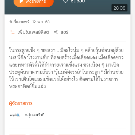
ชื่นชอบ
ฟังรายการ
เครือ
28:08
ข่าย
วิทยุ
วันที่เผยแพร่ : 12 พ.ย. 68
ไทย
เพิ่มในเพลย์ลิสต์
แชร์
พี
บี
เอส
ในกระดูกแข็ง ๆ ของเรา... มีอะไรนุ่ม ๆ คล้ายวุ้นซ่อนอยู่ด้วย
นะ! นี่คือ 'โรงงานลับ' ที่คอยสร้างเม็ดเลือดแดง เม็ดเลือดขาว
และทหารตัวจิ๋วให้ร่างกายเราแข็งแรง ชวนน้อง ๆ มาเปิด
แผนที่
ประตูค้นหาความลับว่า 'วุ้นมหัศจรรย์' ในกระดูก " มีส่วนช่วย
วิทยุ
ให้เราเติบโตและแข็งแรงได้อย่างไร ติดตามได้ในรายการ
เครือ
พระอาทิตย์ยิ้มแฉ่ง
ข่าย
ผู้จัดรายการ
กลุ่มคนตัวดี