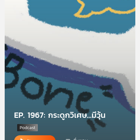
คุณ
เพลง
บทความ
ข่าว
และ
กิจกรรม
เกี่ยว
EP. 1967: กระดูกวิเศษ...มีวุ้น
กับ
เรา