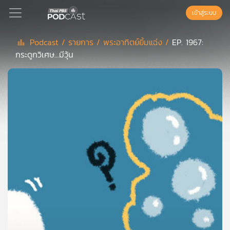
เข้าสู่ระบบ
Podcast /
รายการ /
พระอาทิตย์ยิ้มแฉ่ง /
EP. 1967:
กระดูกวิเศษ...มีวุ้น
Podcast
เพล
ย์
ลิ
สต์
แนะนำ
เพล
ย์
ลิ
สต์
ของ