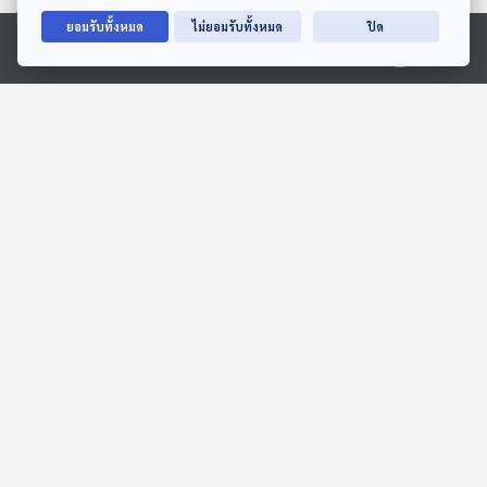
28:08
28:08
ยอมรับทั้งหมด
ไม่ยอมรับทั้งหมด
ปิด
EP. 13: ล่องไพร เทวรูปชาว
EP. 2071: ทำไมดอกไม้ต้อง
Ⓒ 2020 องค์การกระจายเสียงและแพร่ภาพสาธารณะแห่งประเทศไทย
อินคา
มีกลิ่นหอม
ห้องสมุดหลังไมค์
พระอาทิตย์ยิ้มแฉ่ง
28:08
28:08
มีอะไรซ่อนอยู่ในไข่ 1 ใบกัน
EP. 2052: สไลเดอร์ใน
นะ
ร่างกาย...คืออวัยวะอะไรนะ
พระอาทิตย์ยิ้มแฉ่ง
พระอาทิตย์ยิ้มแฉ่ง