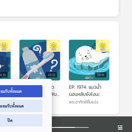
8:15
28:15
28:15
มคน
EP. 1973: อะไรเกิด
EP. 1974: แมวน้ำ
อมรับทั้งหมด
ปว่า
ก่อนกัน “แปรงสีฟัน
นอนหลับยังไงนะ
หรือยาสีฟัน”
พระอาทิตย์ยิ้มแฉ่ง
พระอาทิตย์ยิ้มแฉ่ง
่ยอมรับทั้งหมด
ปิด