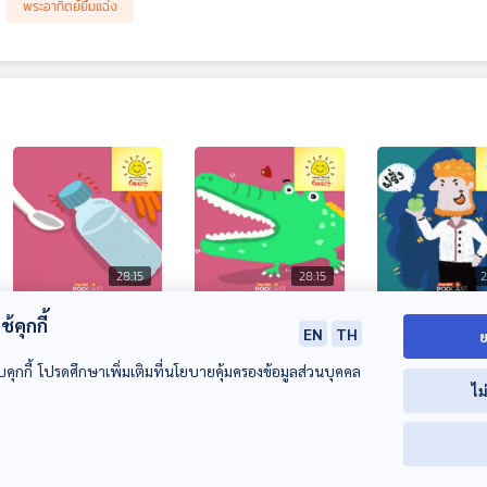
พระอาทิตย์ยิ้มแฉ่ง
28:15
28:15
2
EP. 1970: มือจิ๋ว
EP. 1971: ฟันเยอะจัง!
EP. 1972: ทำไ
้คุกกี้
EN
TH
ย
พิชิตฝาแน่น!
จระเข้มีฟันกี่ซี่กันนะ?
ไทยเรียกชาวยุโร
ฝรั่ง
บคุกกี้ โปรดศึกษาเพิ่มเติมที่นโยบายคุ้มครองข้อมูลส่วนบุคคล
พระอาทิตย์ยิ้มแฉ่ง
พระอาทิตย์ยิ้มแฉ่ง
พระอาทิตย์ยิ้มแฉ่ง
ไม
00:00:00
00:00:00