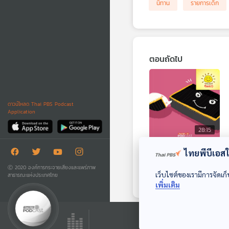
นิทาน
รายการเด็ก
ตอนถัดไป
ดาวน์โหลด Thai PBS Podcast
Application
28:15
EP. 1969: ซี่ๆๆ! ทำไม
ไทยพีบีเอสใช
บันไดเลื่อนถึงมีฟัน
Ⓒ 2020 องค์การกระจายเสียงและแพร่ภาพ
เว็บไซต์ของเรามีการจัดเก็
สาธารณะแห่งประเทศไทย
พระอาทิตย์ยิ้มแฉ่ง
เพิ่มเติม
ตอนที่เกี่ยวข้อง