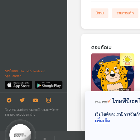
นิทาน
รายการเด็ก
ตอนถัดไป
ดาวน์โหลด Thai PBS Podcast
Application
27:25
ไทยพีบีเอสใช
EP. 1911: สามสัตว์ที่
ทำให้เสือดาวต้องถอย
Ⓒ 2020 องค์การกระจายเสียงและแพร่ภาพ
เว็บไซต์ของเรามีการจัดเก็
สาธารณะแห่งประเทศไทย
ตัวอะไรนะ
พระอาทิตย์ยิ้มแฉ่ง
เพิ่มเติม