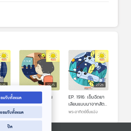
7:25
27:25
27:25
หนที่
EP. 1915: นั่งเรียน
EP. 1916: เข็มฉีดยา
อมรับทั้งหมด
งผล
ตรงไหนดีที่สุด
เลียนแบบมาจากสัตว์
ุดๆ
ตัวไหนนะ
พระอาทิตย์ยิ้มแฉ่ง
พระอาทิตย์ยิ้มแฉ่ง
่ยอมรับทั้งหมด
ปิด