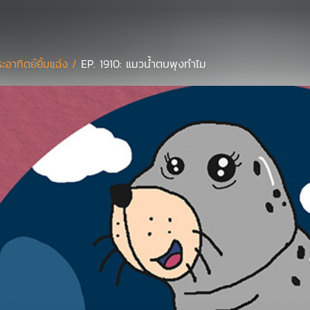
ะอาทิตย์ยิ้มแฉ่ง /
EP. 1910: แมวน้ำตบพุงทำไม