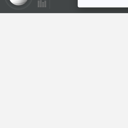
ตอนที่เกี่ยวข้อง
27:25
EP. 2003: เชื่อหรือ
ไม่? จมูกฉลามมี
ไฟฟ้า
พระอาทิตย์ยิ้มแฉ่ง