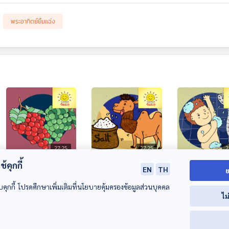
พระอาทิตย์ยิ้มแฉ่ง
27:25
27:25
2
้คุกกี้
EP. 1912: องุ่นแดง
EP. 1913: ทำไมก่อน
EP. 1914: เวลาไ
EN
TH
ย
กับองุ่นเขียวสีไหนดี
เดินทางไกลอูฐต้อง
ไม่ควรอาบน้ำส่
บคุกกี้ โปรดศึกษาเพิ่มเติมที่นโยบายคุ้มครองข้อมูลส่วนบุคคล
กว่ากัน
กินเกลือทุกครั้ง
เสียต่อสุขภาพส
พระอาทิตย์ยิ้มแฉ่ง
พระอาทิตย์ยิ้มแฉ่ง
พระอาทิตย์ยิ้มแฉ่ง
ไม