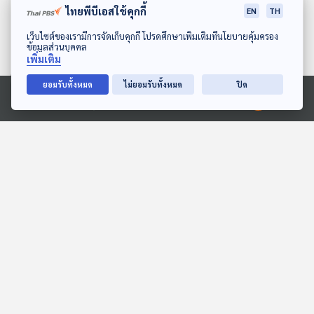
ไทยพีบีเอสใช้คุกกี้
EN
TH
ดาวน์โหลด Thai PBS Podcast Application
เว็บไซต์ของเรามีการจัดเก็บคุกกี้ โปรดศึกษาเพิ่มเติมที่นโยบายคุ้มครอง
ข้อมูลส่วนบุคคล
เพิ่มเติม
ยอมรับทั้งหมด
ไม่ยอมรับทั้งหมด
ปิด
Ⓒ 2020 องค์การกระจายเสียงและแพร่ภาพสาธารณะแห่งประเทศไทย
28:28
28:28
EP. 2047: พี่ช้างเครียด...
EP. 2072: ทำไมแพนด้าอึ
ทำยังไงนะ
บ่อยจัง
พระอาทิตย์ยิ้มแฉ่ง
พระอาทิตย์ยิ้มแฉ่ง