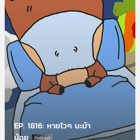
คุณ
เพลง
บทความ
ข่าว
และ
กิจกรรม
เกี่ยว
กับ
EP. 1816: หายไวๆ นะม้า
เรา
น้อย