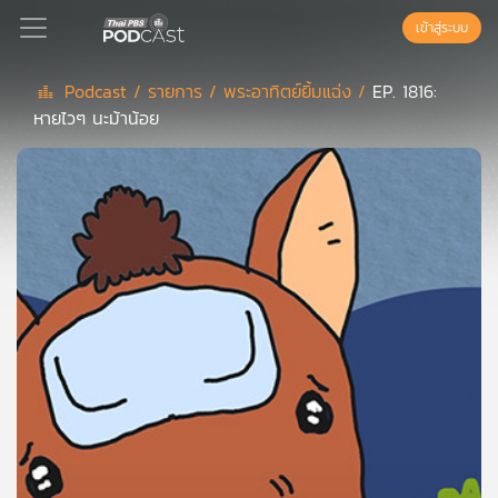
เข้าสู่ระบบ
Podcast /
รายการ /
พระอาทิตย์ยิ้มแฉ่ง /
EP. 1816:
หายไวๆ นะม้าน้อย
Podcast
เพล
ย์
ลิ
สต์
แนะนำ
เพล
ย์
ลิ
สต์
ของ