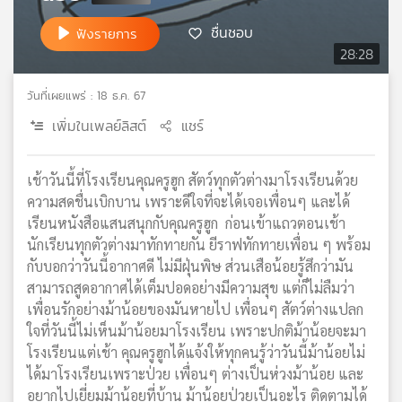
เครือ
ชื่นชอบ
ฟังรายการ
ข่าย
28:28
วิทยุ
ไทย
วันที่เผยแพร่ : 18 ธ.ค. 67
พี
บี
เพิ่มในเพลย์ลิสต์
แชร์
เอส
เช้าวันนี้ที่โรงเรียนคุณครูฮูก สัตว์ทุกตัวต่างมาโรงเรียนด้วย
ความสดชื่นเบิกบาน เพราะดีใจที่จะได้เจอเพื่อนๆ และได้
แผนที่
เรียนหนังสือแสนสนุกกับคุณครูฮูก ก่อนเข้าแถวตอนเช้า
วิทยุ
นักเรียนทุกตัวต่างมาทักทายกัน ยีราฟทักทายเพื่อน ๆ พร้อม
เครือ
ข่าย
กับบอกว่าวันนี้อากาศดี ไม่มีฝุ่นพิษ ส่วนเสือน้อยรู้สึกว่ามัน
สามารถสูดอากาศได้เต็มปอดอย่างมีความสุข แต่ก็ไม่ลืมว่า
เพื่อนรักอย่างม้าน้อยของมันหายไป เพื่อนๆ สัตว์ต่างแปลก
ใจที่วันนี้ไม่เห็นม้าน้อยมาโรงเรียน เพราะปกติม้าน้อยจะมา
โรงเรียนแต่เช้า คุณครูฮูกได้แจ้งให้ทุกคนรู้ว่าวันนี้ม้าน้อยไม่
ได้มาโรงเรียนเพราะป่วย เพื่อนๆ ต่างเป็นห่วงม้าน้อย และ
อยากไปเยี่ยมม้าน้อยที่บ้าน ม้าน้อยป่วยเป็นอะไร ติดตามได้