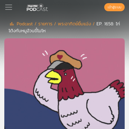
เข้าสู่ระบบ
Podcast /
รายการ /
พระอาทิตย์ยิ้มแฉ่ง /
EP. 1658: ไก่
โต้งกับหมูอ้วนขี้โมโห
Podcast
เพล
ย์
ลิ
สต์
แนะนำ
เพล
ย์
ลิ
สต์
ของ