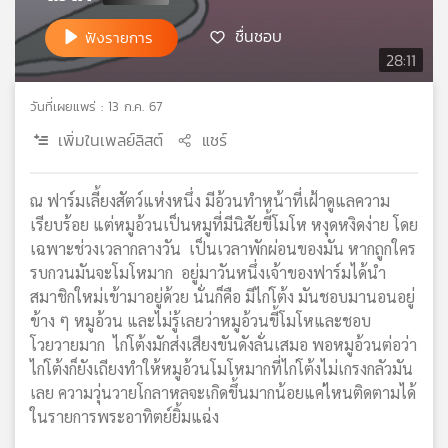
เครือ
ชื่นชอบ
ฟังรายการ
ข่าย
28:11
วิทยุ
ไทย
วันที่เผยแพร่ : 13 ก.ค. 67
พี
บี
เพิ่มในเพลย์ลิสต์
แชร์
เอส
ณ ฟาร์มเลี้ยงสัตว์แห่งหนึ่ง มีอ้วนทำหน้าที่เฝ้าดูแลความ
เรียบร้อย แต่หมูอ้วนเป็นหมูที่มีนิสัยขี้โมโห หงุดหงิดง่าย โดย
แผนที่
เฉพาะช่วงเวลากลางวัน เป็นเวลาพักผ่อนของมัน หากถูกใคร
วิทยุ
รบกวนมันจะโมโหมาก อยู่มาวันหนึ่งเจ้าของฟาร์มได้นำ
เครือ
ข่าย
สมาชิกใหม่เข้ามาอยู่ด้วย นั่นก็คือ มีไก่โต้ง มันชอบมานอนอยู่
ข้าง ๆ หมูอ้วน และไม่รู้เลยว่าหมูอ้วนขี้โมโหและชอบ
โวยวายมาก ไก่โต้งมักส่งเสียงขันดังลั่นเสมอ พอหมูอ้วนต่อว่า
ไก่โต้งก็ยังเถียงทำให้หมูอ้วนโมโหมากที่ไก่โต้งไม่เกรงกลัวมัน
เลย ความวุ่นวายโกลาหลจะเกิดขึ้นมากน้อยแค่ไหนติดตามได้
ในรายการพระอาทิตย์ยิ้มแฉ่ง