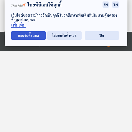
ไทยพีบีเอสใช้คุกกี้
EN
TH
ดาวน์โหลด Thai PBS Podcast Application
เว็บไซต์ของเรามีการจัดเก็บคุกกี้ โปรดศึกษาเพิ่มเติมที่นโยบายคุ้มครอง
ข้อมูลส่วนบุคคล
เพิ่มเติม
ยอมรับทั้งหมด
ไม่ยอมรับทั้งหมด
ปิด
28:11
28:11
Ⓒ 2020 องค์การกระจายเสียงและแพร่ภาพสาธารณะแห่งประเทศไทย
EP. 7: ล่องไพร เมืองลับแล
EP. 196: อาภาภร หอมพวง
พู่ | รอบ 14.00 | วันเด็ก
ห้องสมุดหลังไมค์
2569
Podcaster ตัวน้อย
28:11
28:11