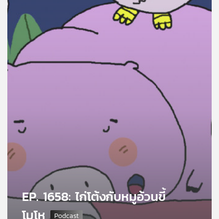
คุณ
เพลง
บทความ
ข่าว
และ
กิจกรรม
เกี่ยว
กับ
EP. 1658: ไก่โต้งกับหมูอ้วนขี้
เรา
โมโห