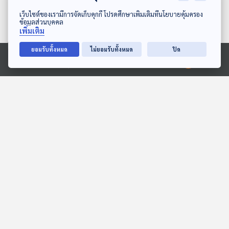
ดาวน์โหลด Thai PBS Podcast Application
เว็บไซต์ของเรามีการจัดเก็บคุกกี้ โปรดศึกษาเพิ่มเติมที่นโยบายคุ้มครอง
ข้อมูลส่วนบุคคล
เพิ่มเติม
ยอมรับทั้งหมด
ไม่ยอมรับทั้งหมด
ปิด
28:13
28:13
Ⓒ 2020 องค์การกระจายเสียงและแพร่ภาพสาธารณะแห่งประเทศไทย
EP. 18: ล่องไพร ทางช้าง
EP. 140: นิทาน สามสีอยาก
เผือก
ชิมแล้ว
ห้องสมุดหลังไมค์
หูยาวเล่าเรื่อง
28:13
28:13
EP. 235: หอยสังข์ จากอสูร
EP. 5: ล่องไพร เมืองลับแล