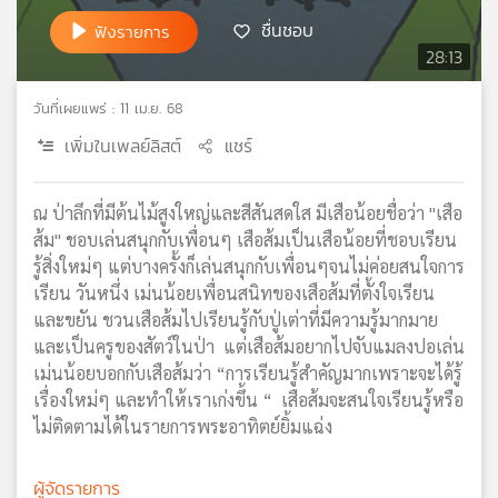
เครือ
ชื่นชอบ
ฟังรายการ
ข่าย
28:13
วิทยุ
ไทย
วันที่เผยแพร่ : 11 เม.ย. 68
พี
เพิ่มในเพลย์ลิสต์
แชร์
บี
เอส
ณ ป่าลึกที่มีต้นไม้สูงใหญ่และสีสันสดใส มีเสือน้อยชื่อว่า "เสือ
ส้ม" ชอบเล่นสนุกกับเพื่อนๆ เสือส้มเป็นเสือน้อยที่ชอบเรียน
แผนที่
รู้สิ่งใหม่ๆ แต่บางครั้งก็เล่นสนุกกับเพื่อนๆจนไม่ค่อยสนใจการ
วิทยุ
เรียน วันหนึ่ง เม่นน้อยเพื่อนสนิทของเสือส้มที่ตั้งใจเรียน
เครือ
และขยัน ชวนเสือส้มไปเรียนรู้กับปู่เต่าที่มีความรู้มากมาย
ข่าย
และเป็นครูของสัตว์ในป่า แต่เสือส้มอยากไปจับแมลงปอเล่น
เม่นน้อยบอกกับเสือส้มว่า “การเรียนรู้สำคัญมากเพราะจะได้รู้
เรื่องใหม่ๆ และทำให้เราเก่งขึ้น “ เสือส้มจะสนใจเรียนรู้หรือ
ไม่ติดตามได้ในรายการพระอาทิตย์ยิ้มแฉ่ง
ผู้จัดรายการ