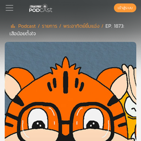
เข้าสู่ระบบ
Podcast /
รายการ /
พระอาทิตย์ยิ้มแฉ่ง /
EP. 1873:
เสือน้อยตั้งใจ
Podcast
เพล
ย์
ลิ
สต์
แนะนำ
เพล
ย์
ลิ
สต์
ของ