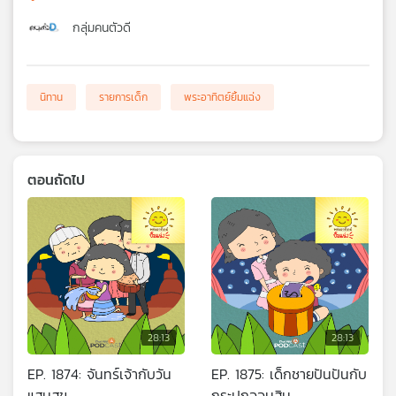
กลุ่มคนตัวดี
นิทาน
รายการเด็ก
พระอาทิตย์ยิ้มแฉ่ง
ตอนถัดไป
28:13
28:13
EP. 1874: จันทร์เจ้ากับวัน
EP. 1875: เด็กชายปันปันกับ
แสนสุข
กระปุกออมสิน