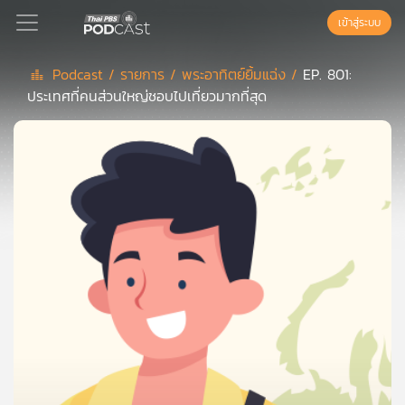
เข้าสู่ระบบ
Podcast /
รายการ /
พระอาทิตย์ยิ้มแฉ่ง /
EP. 801:
ประเทศที่คนส่วนใหญ่ชอบไปเที่ยวมากที่สุด
Podcast
เพล
ย์
ลิ
สต์
แนะนำ
เพล
ย์
ลิ
สต์
ของ