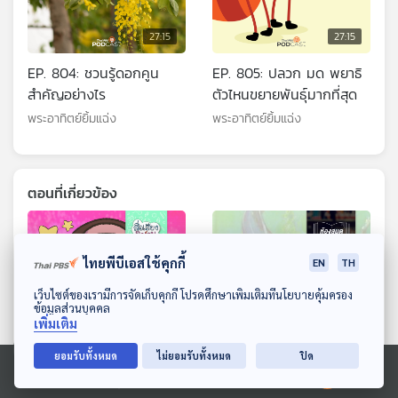
27:15
27:15
EP. 804: ชวนรู้ดอกคูน
EP. 805: ปลวก มด พยาธิ
สำคัญอย่างไร
ตัวไหนขยายพันธุ์มากที่สุด
พระอาทิตย์ยิ้มแฉ่ง
พระอาทิตย์ยิ้มแฉ่ง
ตอนที่เกี่ยวข้อง
ไทยพีบีเอสใช้คุกกี้
EN
TH
ดาวน์โหลด Thai PBS Podcast Application
เว็บไซต์ของเรามีการจัดเก็บคุกกี้ โปรดศึกษาเพิ่มเติมที่นโยบายคุ้มครอง
ข้อมูลส่วนบุคคล
เพิ่มเติม
27:15
27:15
ยอมรับทั้งหมด
ไม่ยอมรับทั้งหมด
ปิด
ดาวแห่งความดี
EP. 12: ล่องไพร เมืองลับแล
Ⓒ 2020 องค์การกระจายเสียงและแพร่ภาพสาธารณะแห่งประเทศไทย