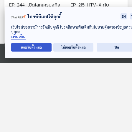
EP. 244: เปิดโลกเศรษฐกิจ
EP. 215: HTV-X กับ
อวกาศใหม่ โอกาสของ
ทศวรรษใหม่ อุตสาหกรรม
ไทยพีบีเอสใช้คุกกี้
EN
ประเทศกำลังพัฒนา
อวกาศญี่ปุ่น
Starstuff เรื่องเล่าจากดวงดาว
Starstuff เรื่องเล่าจากดวงดาว
ดาวน์โหลด Thai PBS Podcast Application
เว็บไซต์ของเรามีการจัดเก็บคุกกี้ โปรดศึกษาเพิ่มเติมที่นโยบายคุ้มครองข้อมูลส่ว
บุคคล
เพิ่มเติม
ยอมรับทั้งหมด
ไม่ยอมรับทั้งหมด
ปิด
Ⓒ 2020 องค์การกระจายเสียงและแพร่ภาพสาธารณะแห่งประเทศไทย
37:02
37:02
EP. 211: Mars
EP. 871: รำลึก "จิม โลเวลล์"
Reconnaissance Orbiter
ผู้บัญชาการภารกิจอะพอลโล
สายลับผู้สอดส่องดาวอังคาร
13
Starstuff เรื่องเล่าจากดวงดาว
Sci & Tech