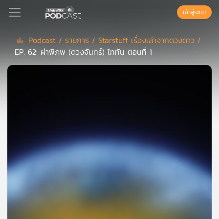
เข้าสู่ระบบ
Podcast /
รายการ /
Starstuff เรื่องเล่าจากดวงดาว /
EP. 62: ผ่าพิภพ (ดวงจันทร์) ไททัน ตอนที่ 1
Podcast
เพล
ย์
ลิ
สต์
แนะนำ
เพล
ย์
ลิ
สต์
ของ