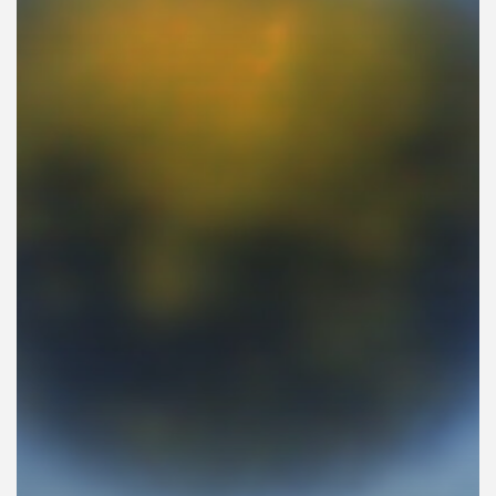
คุณ
เพลง
บทความ
ข่าว
และ
กิจกรรม
เกี่ยว
กับ
เรา