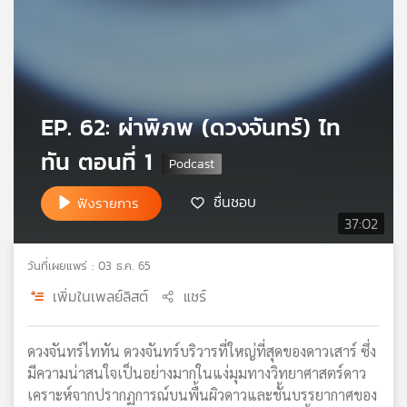
เครือ
ข่าย
วิทยุ
ไทย
พี
บี
EP. 62: ผ่าพิภพ (ดวงจันทร์) ไท
เอส
ทัน ตอนที่ 1
ชื่นชอบ
ฟังรายการ
แผนที่
37:02
วิทยุ
เครือ
วันที่เผยแพร่ : 03 ธ.ค. 65
ข่าย
เพิ่มในเพลย์ลิสต์
แชร์
ดวงจันทร์ไททัน ดวงจันทร์บริวารที่ใหญ่ที่สุดของดาวเสาร์ ซึ่ง
มีความน่าสนใจเป็นอย่างมากในแง่มุมทางวิทยาศาสตร์ดาว
เคราะห์จากปรากฏการณ์บนพื้นผิวดาวและชั้นบรรยากาศของ