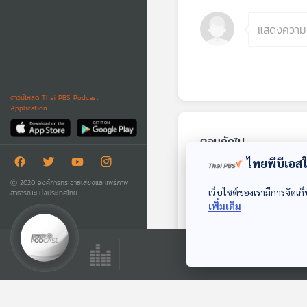
ดาวน์โหลด Thai PBS Podcast
Application
ตอนถัดไป
ไทยพีบีเอสใช
Ⓒ 2020 องค์การกระจายเสียงและแพร่ภาพ
เว็บไซต์ของเรามีการจัดเก็
สาธารณะแห่งประเทศไทย
เพิ่มเติม
33:01
EP. 68: Space
Communication
101
Starstuff เรื่องเล่าจาก