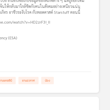
ไปจากโลกเพื่อเก็บข้อมูลของพิภพต่าง ๆ แต่ถูกยกให้มี
โพ้นให้กลับมาใกล้ชิดกับคนในสังคมอย่างเหนียวแน่น
ชยภัทร อาชีวระงับโรค กับพอดคาสต์ Starstuff ตอนนี้
be.com/watch?v=HD2zrF3I_II
ency (ESA)
ยานแคสสินี
ยานอวกาศ
น้อง