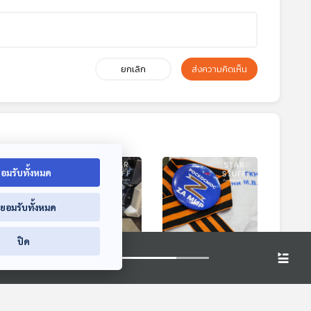
ยกเลิก
ส่งความคิดเห็น
อมรับทั้งหมด
่ยอมรับทั้งหมด
3:01
33:01
33:01
ปิด
ไข
EP. 72: อวกาศกับ
EP. 73: ย้อนรอย 1 ปี
์น้ำ
โลกของเกม
สงครามรัสเซีย -
ยูเครน
่าจาก
Starstuff เรื่องเล่าจาก
Starstuff เรื่องเล่าจาก