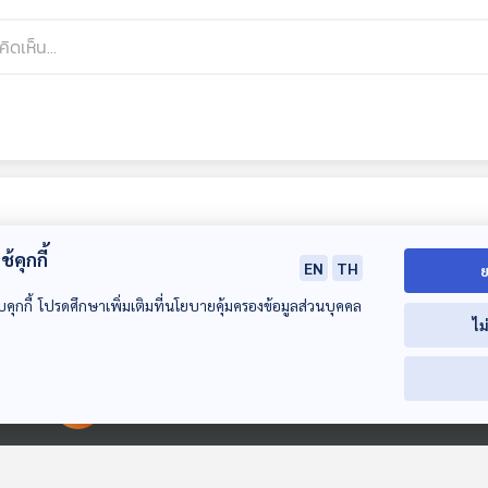
้คุกกี้
EN
TH
ย
บคุกกี้ โปรดศึกษาเพิ่มเติมที่นโยบายคุ้มครองข้อมูลส่วนบุคคล
ไม
33:01
33:01
3
00:00:00
00:00:00
EP. 69: นักบิน
EP. 70: ล่องลอยและ
EP. 71: Juice: 
อวกาศชื่อ "เจ้าชาย
โบยบิน
ปริศนาดวงจันทร
น้อย"
แข็งของดาว
Starstuff เรื่องเล่าจาก
Starstuff เรื่องเล่าจาก
Starstuff เรื่องเล