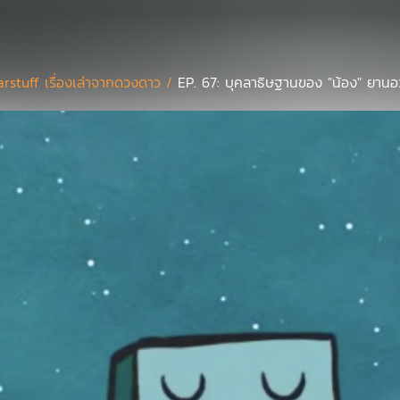
arstuff เรื่องเล่าจากดวงดาว /
EP. 67: บุคลาธิษฐานของ "น้อง" ยาน